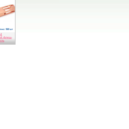
пно: 560 шт
-4
ий флеш-
ель