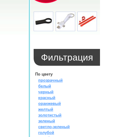
Фильтрация
По цвету
прозрачный
белый
черный
красный
оранжевый
желтый
золотистый
зеленый
светло-зеленый
голубой