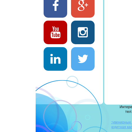
Интере
тел:
деревянные флешки
сувенирные
флешки
повербанк оптом
флешка-кредитная ка