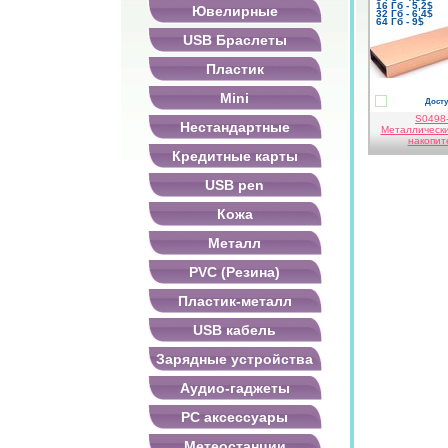
16 Гб - 5,2$
Ювелирные
32 Гб - 6,4$
64 Гб - 9$
USB Браслеты
Пластик
Mini
Досту
медный
S0498
Нестандартные
Металлическ
накопит
Кредитные карты
USB pen
Кожа
Металл
PVC (Резина)
Пластик-металл
USB кабель
Зарядные устройства
Аудио-гаджеты
PC аксессуары
Метеостанции