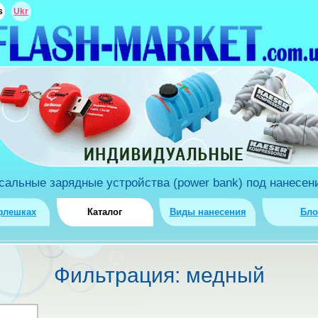
s
Ukr
льные зарядные устройства (power bank) под нанесени
флешках
Каталог
Виды нанесения
Бло
Фильтрация: медный