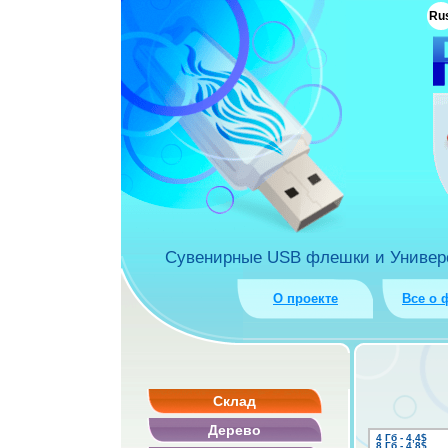
ua
Ru
rket.com.ua
Сувенирные USB флешки и Универса
О проекте
Все о 
Склад
Дерево
4 Гб - 4,4$
8 Гб - 4,8$