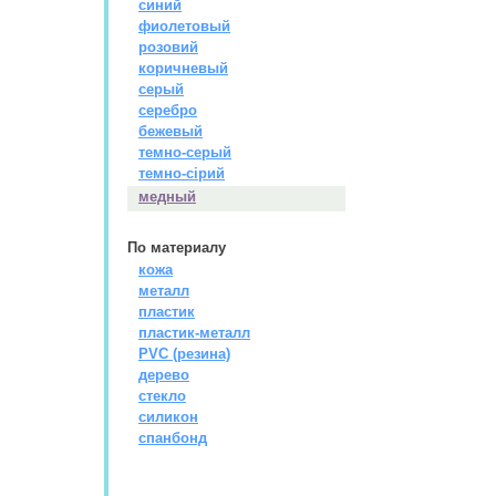
синий
фиолетовый
розовий
коричневый
серый
серебро
бежевый
темно-серый
темно-сірий
медный
По материалу
кожа
металл
пластик
пластик-металл
PVC (резина)
дерево
стекло
силикон
спанбонд