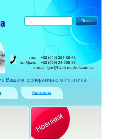
тел.:
+38 (044) 357-86-68
тел/факс:
+38 (099) 24-000-83
e-mail:
igor@flash-market.com.ua
е Вашего корпоративного логотипа.
г
Контакты