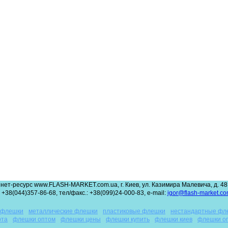
нет-ресурс www.FLASH-MARKET.com.ua, г. Киев, ул. Казимира Малевича, д. 48,
 +38(044)357-86-68, тел/факс.: +38(099)24-000-83, e-mail:
igor@flash-market.co
 флешки
металлические флешки
пластиковые флешки
нестандартные фл
рта
флешки оптом
флешки цены
флешки купить
флешки киев
флешки о