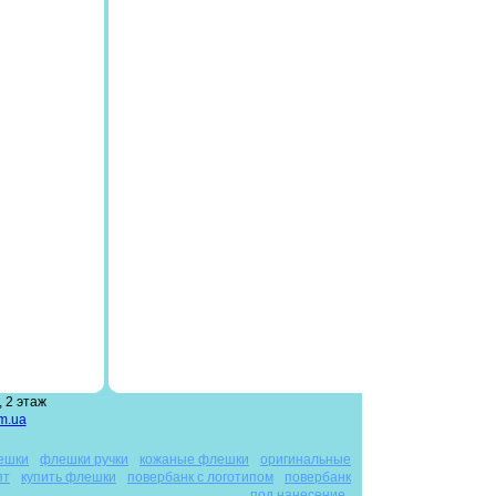
 2 этаж
m.ua
ешки
флешки ручки
кожаные флешки
оригинальные
пт
купить флешки
повербанк с логотипом
повербанк
под нанесение