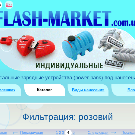
s
Ukr
льные зарядные устройства (power bank) под нанесени
флешках
Каталог
Виды нанесения
Бло
Фильтрация: розовий
рвая
Предыдущая
1
2
3
4
5
Следующая
Послед