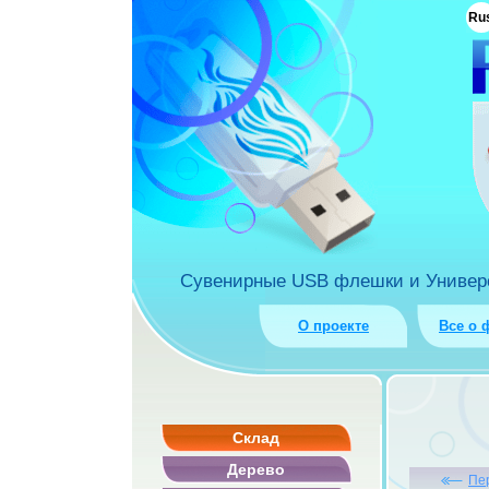
ua
Ru
rket.com.ua
Сувенирные USB флешки и Универса
О проекте
Все о 
Склад
Дерево
Пе