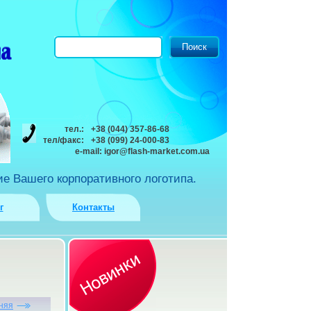
тел.:
+38 (044) 357-86-68
тел/факс:
+38 (099) 24-000-83
e-mail:
igor@flash-market.com.ua
е Вашего корпоративного логотипа.
г
Контакты
няя