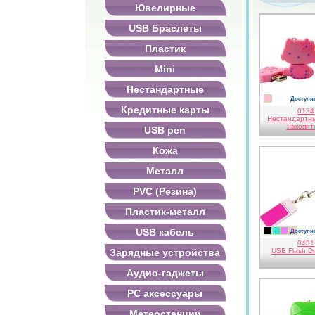
Ювелирные
USB Браслеты
Пластик
Mini
Нестандартные
Доступно
розовий
Кредитные карты
0134
Нестандартн
накопит
USB pen
Кожа
Металл
PVC (Резина)
Пластик-металл
USB кабель
Доступно
черный
голубой
фиоле
роз
0431
Зарядные устройства
USB Flash Dr
Аудио-гаджеты
PC аксессуары
Метеостанции