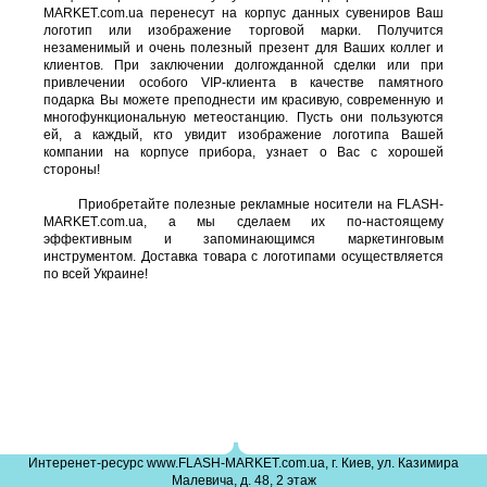
MARKET.com.ua перенесут на корпус данных сувениров Ваш
логотип или изображение торговой марки. Получится
незаменимый и очень полезный презент для Ваших коллег и
клиентов. При заключении долгожданной сделки или при
привлечении особого VIP-клиента в качестве памятного
подарка Вы можете преподнести им красивую, современную и
многофункциональную метеостанцию. Пусть они пользуются
ей, а каждый, кто увидит изображение логотипа Вашей
компании на корпусе прибора, узнает о Вас с хорошей
стороны!
Приобретайте полезные рекламные носители на FLASH-
MARKET.com.ua, а мы сделаем их по-настоящему
эффективным и запоминающимся маркетинговым
инструментом. Доставка товара с логотипами осуществляется
по всей Украине!
Интеренет-ресурс www.FLASH-MARKET.com.ua, г. Киев, ул. Казимира
Малевича, д. 48, 2 этаж