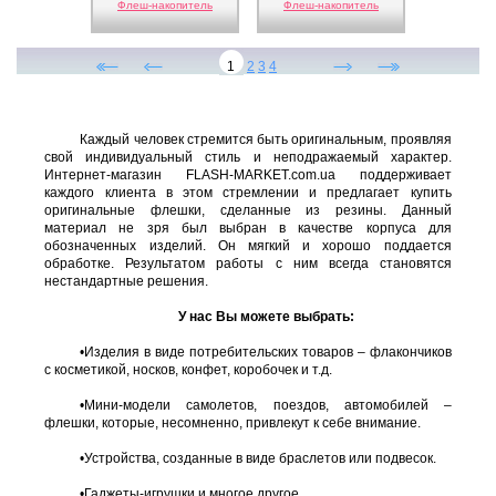
Флеш-накопитель
Флеш-накопитель
1
2
3
4
Каждый человек стремится быть оригинальным, проявляя
свой индивидуальный стиль и неподражаемый характер.
Интернет-магазин FLASH-MARKET.com.ua поддерживает
каждого клиента в этом стремлении и предлагает купить
оригинальные флешки, сделанные из резины. Данный
материал не зря был выбран в качестве корпуса для
обозначенных изделий. Он мягкий и хорошо поддается
обработке. Результатом работы с ним всегда становятся
нестандартные решения.
У нас Вы можете выбрать:
•Изделия в виде потребительских товаров – флакончиков
с косметикой, носков, конфет, коробочек и т.д.
•Мини-модели самолетов, поездов, автомобилей –
флешки, которые, несомненно, привлекут к себе внимание.
•Устройства, созданные в виде браслетов или подвесок.
•Гаджеты-игрушки и многое другое.