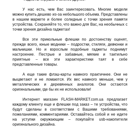
У нас есть, чем Вас заинтересовать. Многие модели
можно купить дешево из-за небольшого объема. Представлены
в нашем маркете и более солидные с точки зрения памяти
устройства. Сохраняйте то, что важно для Вас, на необычных с
точки зрения дизайна гаджетах!
Все эти прикольные флешки по достоинству оценят,
прежде всего, юные модники – подростки, стиляги, девчонки и
мальчишки. Но и взрослым подобные гаджеты поднимут
настроение. Пестрые и забавные, мягкие и тактильно
приятные – все эти характеристики таят в себе
представленные товары.
А еще такие флэш-карты намного практичнее. Они не
выцветают и не ломаются. Их вес намного меньше, чем у
металлических и деревянных аналогов. Они остаются
оригинальными, где бы их не использовали!
Интернет магазин FLASH-MARKET.com.ua предлагает
каждому клиенту еще и флешки под заказ – те устройства, что
будут сделаны в соответствии с Вашими требованиями,
пожеланиями, комментариями. Оставайтесь собой и не идите
на уступки окружающим – покупайте usb-накопители
оригинального дизайна.