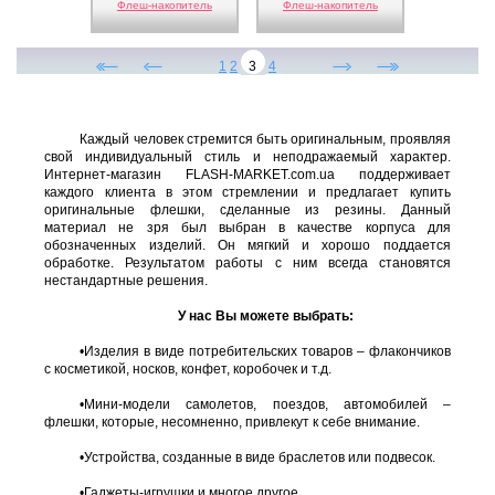
Флеш-накопитель
Флеш-накопитель
1
2
3
4
Каждый человек стремится быть оригинальным, проявляя
свой индивидуальный стиль и неподражаемый характер.
Интернет-магазин FLASH-MARKET.com.ua поддерживает
каждого клиента в этом стремлении и предлагает купить
оригинальные флешки, сделанные из резины. Данный
материал не зря был выбран в качестве корпуса для
обозначенных изделий. Он мягкий и хорошо поддается
обработке. Результатом работы с ним всегда становятся
нестандартные решения.
У нас Вы можете выбрать:
•Изделия в виде потребительских товаров – флакончиков
с косметикой, носков, конфет, коробочек и т.д.
•Мини-модели самолетов, поездов, автомобилей –
флешки, которые, несомненно, привлекут к себе внимание.
•Устройства, созданные в виде браслетов или подвесок.
•Гаджеты-игрушки и многое другое.