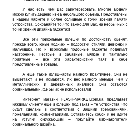
У нас есть, чем Вас заинтересовать. Многие модели
можно купить дешево из-за небольшого объема. Представлены
в нашем маркете и более солидные с точки зрения памяти
устройства. Сохраняйте то, что важно для Вас, на необычных с
точки зрения дизайна гаджетах!
Все эти прикольные флешки по достоинству оценят,
прежде всего, юные модники – подростки, стиляги, девчонки и
мальчишки. Но и взрослым подобные гаджеты поднимут
настроение. Пестрые и забавные, мягкие и тактильно
приятные – все эти характеристики таят в себе
представленные товары.
А еще такие флэш-карты намного практичнее. Они не
выцветают и не ломаются. Их вес намного меньше, чем у
металлических и деревянных аналогов. Они остаются
оригинальными, где бы их не использовали!
Интернет магазин FLASH-MARKET.com.ua предлагает
каждому клиенту еще и флешки под заказ – те устройства, что
будут сделаны в соответствии с Вашими требованиями,
пожеланиями, комментариями. Оставайтесь собой и не идите
на уступки окружающим – покупайте usb-накопители
оригинального дизайна.