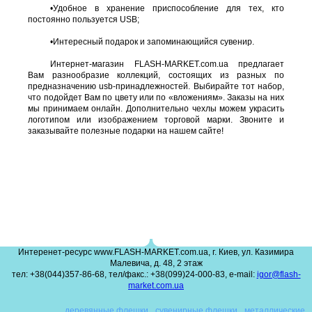
•
Удобное в хранение приспособление для тех, кто
постоянно пользуется USB;
•
Интересный подарок и запоминающийся сувенир.
Интернет-магазин FLASH-MARKET.com.ua предлагает
Вам разнообразие коллекций, состоящих из разных по
предназначению usb-принадлежностей. Выбирайте тот набор,
что подойдет Вам по цвету или по «вложениям». Заказы на них
мы принимаем онлайн. Дополнительно чехлы можем украсить
логотипом или изображением торговой марки. Звоните и
заказывайте полезные подарки на нашем сайте!
Интеренет-ресурс www.FLASH-MARKET.com.ua, г. Киев, ул. Казимира
Малевича, д. 48, 2 этаж
тел: +38(044)357-86-68, тел/факс.: +38(099)24-000-83, e-mail:
igor@flash-
market.com.ua
деревянные флешки
сувенирные флешки
металлические