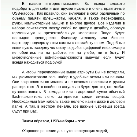
В нашем интернет-магазине Вы всегда сможете
подобрать для себя и для друзей нужные и очень практичные
USB-наборы. Как правило, они включают в себя различные по
объему памяти флеш-карты, кабеля, а также переходники,
ручки, компьютерные мышки и многое другое. Все изделия в
наборе сочетаются между собой по цвету и дизайну, образуя
гармоничную и презентабельную коллекцию. Такую будет
нестыдно преподнести близкому человеку или бизнес-
партнеру, подчеркнув тем самым свою заботу о нем. Подобные
вещи нужны каждому человеку, ведь без цифровой информации
не обойтись ни на работе, ни на учебе, ни в быту. И
многочисленные usb-принадлежности выручат, если будут
всегда находиться под рукой.
А чтобы перечисленные выше атрибуты Вы не потеряли,
мы укомплектовали весь набор в удобные чехлы или пеналы.
Они закрываются на молнии и не позволят флешкам и ручкам
растеряться. Это особенно актуально будет для тех, кто любит
путешествовать. В чемодане или в дорожной сумке обычный
flash-накопитель легко затеряется среди личных вещей.
Необходимый Вам кабель также нелегко найти даже в деловой
папке. А так, в жестком пенале, все важные usb-вещи всегда
будут при Вас.
Таким образом, USB-наборы – это:
•
Хорошее решение для путешествующих людей;