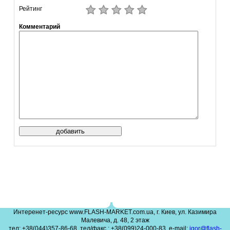
Рейтинг
Комментарий
Интеренет-ресурс www.FLASH-MARKET.com.ua, г. Киев, ул. Казимира
Малевича, д. 48, 2 этаж
тел: +38(044)357-86-68, тел/факс.: +38(099)24-000-83, e-mail:
igor@flash-