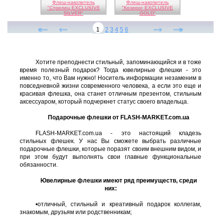
Флеш-накопитель
Флеш-накопитель
"Стрелец EXCLUSIVE
"Козерог EXCLUSIVE
SILVER"
GOLD"
1
2
3
4
5
6
Хотите преподнести стильный, запоминающийся и в тоже
время полезный подарок? Тогда ювелирные флешки - это
именно то, что Вам нужно! Носитель информации незаменим в
повседневной жизни современного человека, а если это еще и
красивая флешка, она станет отличным презентом, стильным
аксессуаром, который подчеркнет статус своего владельца.
Подарочные флешки от FLASH-MARKET.com.ua
FLASH-MARKET.com.ua - это настоящий кладезь
стильных флешек. У нас Вы сможете выбрать различные
подарочные флешки, которые поразят своим внешним видом, и
при этом будут выполнять свои главные функциональные
обязанности.
Ювелирные флешки имеют ряд преимуществ, среди
них:
•
отличный, стильный и креативный подарок коллегам,
знакомым, друзьям или родственникам;