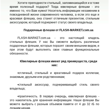
Хотите преподнести стильный, запоминающийся и в тоже
время полезный подарок? Тогда ювелирные флешки - это
именно то, что Вам нужно! Носитель информации незаменим в
повседневной жизни современного человека, а если это еще и
красивая флешка, она станет отличным презентом, стильным
аксессуаром, который подчеркнет статус своего владельца.
Подарочные флешки от FLASH-MARKET.com.ua
FLASH-MARKET.com.ua - это настоящий кладезь
стильных флешек. У нас Вы сможете выбрать различные
подарочные флешки, которые поразят своим внешним видом, и
при этом будут выполнять свои главные функциональные
обязанности.
Ювелирные флешки имеют ряд преимуществ, среди
них:
•
отличный, стильный и креативный подарок коллегам,
знакомым, друзьям или родственникам;
•
стильный аксессуар, подчеркивающий стиль своего
владельца;
•
практичность. В первую очередь, ювелирная флешка -
это накопитель для хранения информации. Наши флешки Вы
можете выбрать с разным объемом памяти от 4 до 32 гБ по
лучшим ценам.