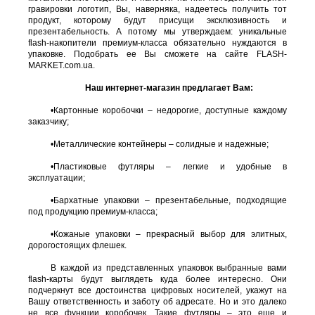
гравировки логотип, Вы, наверняка, надеетесь получить тот
продукт, которому будут присущи эксклюзивность и
презентабельность. А потому мы утверждаем: уникальные
flash-накопители премиум-класса обязательно нуждаются в
упаковке. Подобрать ее Вы сможете на сайте FLASH-
MARKET.com.ua.
Наш интернет-магазин предлагает Вам:
•
Картонные коробочки – недорогие, доступные каждому
заказчику;
•
Металлические контейнеры – солидные и надежные;
•
Пластиковые футляры – легкие и удобные в
эксплуатации;
•
Бархатные упаковки – презентабельные, подходящие
под продукцию премиум-класса;
•
Кожаные упаковки – прекрасный выбор для элитных,
дорогостоящих флешек.
В каждой из представленных упаковок выбранные вами
flash-карты будут выглядеть куда более интересно. Они
подчеркнут все достоинства цифровых носителей, укажут на
Вашу ответственность и заботу об адресате. Но и это далеко
не все функции коробочек. Такие футляры – это еще и