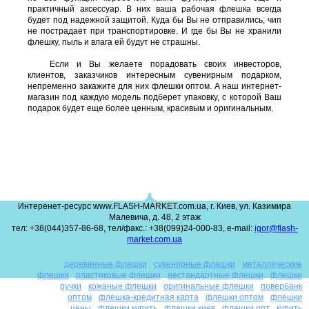
практичный аксессуар. В них ваша рабочая флешка всегда
будет под надежной защитой. Куда бы Вы не отправились, чип
не пострадает при транспортировке. И где бы Вы не хранили
флешку, пыль и влага ей будут не страшны.
Если и Вы желаете порадовать своих инвесторов,
клиентов, заказчиков интересным сувенирным подарком,
непременно закажите для них флешки оптом. А наш интернет-
магазин под каждую модель подберет упаковку, с которой Ваш
подарок будет еще более ценным, красивым и оригинальным.
Интеренет-ресурс www.FLASH-MARKET.com.ua, г. Киев, ул. Казимира
Малевича, д. 48, 2 этаж
тел: +38(044)357-86-68, тел/факс.: +38(099)24-000-83, e-mail:
igor@flash-
market.com.ua
деревянные флешки
сувенирные флешки
металлические
флешки
пластиковые флешки
нестандартные флешки
флешки
ручки
кожаные флешки
оригинальные флешки
повербанк
оптом
флешка-кредитная карта
флешки оптом
флешки
цены
флешки купить
флешки киев
флешки опт
купить