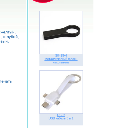
 желтый,
, голубой,
евый,
S0495-4
Металлический флеш-
накопитель
печать
UC07
USB кабель 3 в 1