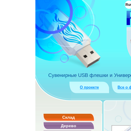
ua
Ru
rket.com.ua
Сувенирные USB флешки и Универса
О проекте
Все о 
Склад
Дерево