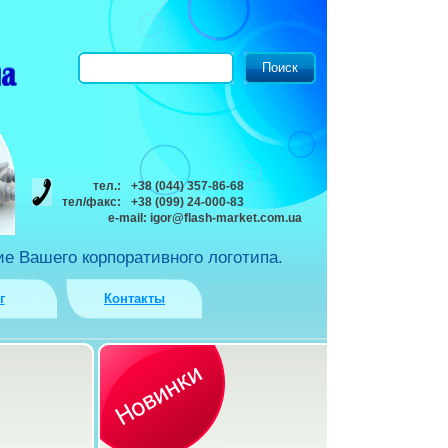
тел.:
+38 (044) 357-86-68
тел/факс:
+38 (099) 24-000-83
e-mail:
igor@flash-market.com.ua
е Вашего корпоративного логотипа.
г
Контакты