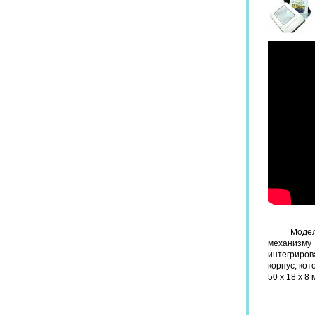
Модел
механизму
интегриров
корпус, ко
50 x 18 x 8