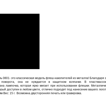
ь 0801- это классическая модель флеш-накопителей из металла! Благодаря 
 поворота, она не нуждается в защитном колпачке. В пластмассо
ана лампочка, которая ярко мигает при использовании флешки. Металличе
торый доступен в любом цвете, отлично подходят под нанесение вашего логот
 мм Вес: 15 г. Возможна двусторонняя печать или гравировка.