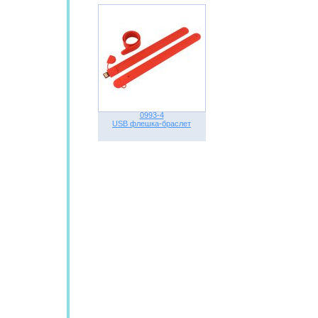
0993-4
USB флешка-браслет