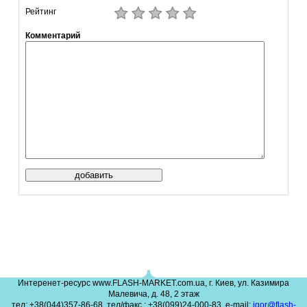
Рейтинг
Комментарий
Интеренет-ресурс www.FLASH-MARKET.com.ua, г. Киев, ул. Казимира
Малевича, д. 48, 2 этаж
тел: +38(044)357-86-68, тел/факс.: +38(099)24-000-83, e-mail:
igor@flash-