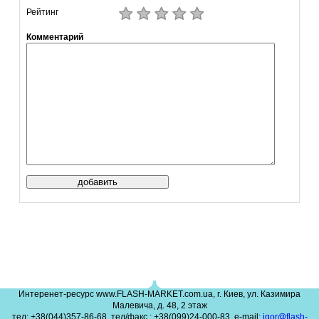
Рейтинг
Комментарий
Интеренет-ресурс www.FLASH-MARKET.com.ua, г. Киев, ул. Казимира
Малевича, д. 48, 2 этаж
тел: +38(044)357-86-68, тел/факс.: +38(099)24-000-83, e-mail:
igor@flash-