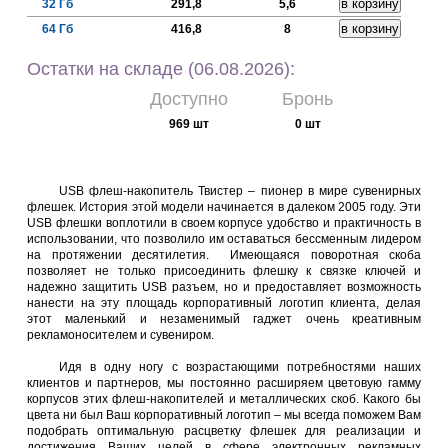
32 Гб
291,8
5,6
64 Гб
416,8
8
Остатки на складе (06.08.2026):
Доступно
Бронь
969 шт
0 шт
USB флеш-накопитель Твистер – пионер в мире сувенирных
флешек. История этой модели начинается в далеком 2005 году. Эти
USB флешки воплотили в своем корпусе удобство и практичность в
использовании, что позволило им оставаться бессменным лидером
на протяжении десятилетия. Имеющаяся поворотная скоба
позволяет не только присоединить флешку к связке ключей и
надежно защитить USB разъем, но и предоставляет возможность
нанести на эту площадь корпоративный логотип клиента, делая
этот маленький и незаменимый гаджет очень креативным
рекламоносителем и сувениром.
Идя в одну ногу с возрастающими потребностями наших
клиентов и партнеров, мы постоянно расширяем цветовую гамму
корпусов этих флеш-накопителей и металлических скоб. Какого бы
цвета ни был Ваш корпоративный логотип – мы всегда поможем Вам
подобрать оптимальную расцветку флешек для реализации и
достижения Ваших целей в сфере электронных рекламных