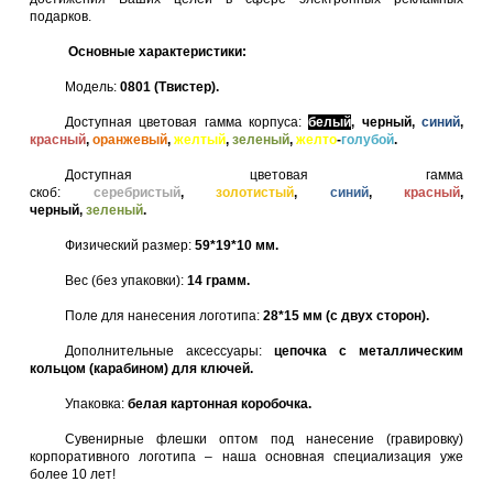
подарков.
Основные характеристики:
Модель:
0801 (Твистер).
Доступная цветовая гамма корпуса:
белый
, черный,
синий
,
красный
,
оранжевый
,
желтый
,
зеленый
,
желто
-
голубой
.
Доступная цветовая гамма
скоб:
серебристый
,
золотистый
,
синий
,
красный
,
черный,
зеленый
.
Физический размер:
59*19*10 мм.
Вес (без упаковки):
14 грамм.
Поле для нанесения логотипа:
28*15 мм (с двух сторон).
Дополнительные аксессуары:
цепочка с металлическим
кольцом (карабином) для ключей.
Упаковка:
белая картонная коробочка.
Сувенирные флешки оптом под нанесение (гравировку)
корпоративного логотипа – наша основная специализация уже
более 10 лет!