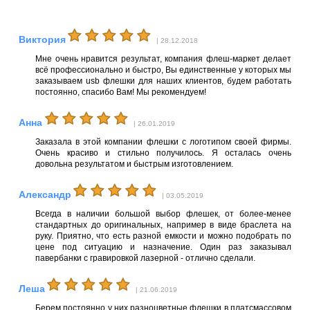
Виктория
| 28.12.2018
Мне очень нравится результат, компания флеш-маркет делает
всё профессионально и быстро, Вы единственные у которых мы
заказываем usb флешки для наших клиентов, будем работать
постоянно, спасибо Вам! Мы рекомендуем!
Анна
| 26.01.2019
Заказала в этой компании флешки с логотипом своей фирмы.
Очень красиво и стильно получилось. Я осталась очень
довольна результатом и быстрым изготовлением.
Александр
| 03.05.2019
Всегда в наличии большой выбор флешек, от более-менее
стандартных до оригинальных, например в виде браслета на
руку. Приятно, что есть разной емкости и можно подобрать по
цене под ситуацию и назначение. Один раз заказывал
павербанки с гравировкой лазерной - отлично сделали.
Леша
| 21.06.2019
Берем постоянно у них разноцветные флешки в платсмассовом