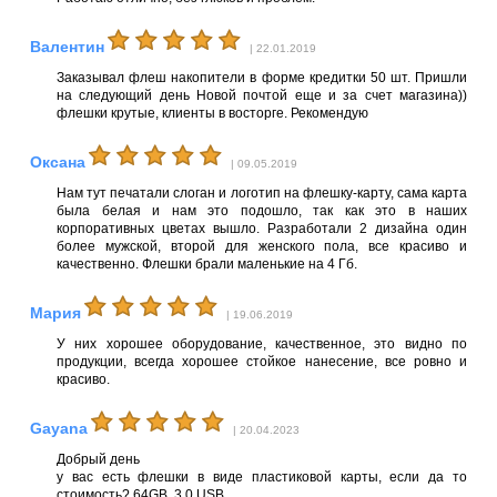
Валентин
| 22.01.2019
Заказывал флеш накопители в форме кредитки 50 шт. Пришли
на следующий день Новой почтой еще и за счет магазина))
флешки крутые, клиенты в восторге. Рекомендую
Оксана
| 09.05.2019
Нам тут печатали слоган и логотип на флешку-карту, сама карта
была белая и нам это подошло, так как это в наших
корпоративных цветах вышло. Разработали 2 дизайна один
более мужской, второй для женского пола, все красиво и
качественно. Флешки брали маленькие на 4 Гб.
Мария
| 19.06.2019
У них хорошее оборудование, качественное, это видно по
продукции, всегда хорошее стойкое нанесение, все ровно и
красиво.
Gayana
| 20.04.2023
Добрый день
у вас есть флешки в виде пластиковой карты, если да то
стоимость? 64GB, 3,0 USB