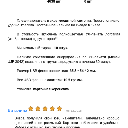
4638 шт
0 шт
Флеш-накопитель в виде кредитной карточки. Просто, стильно,
удобно, красиво. Постоянное наличие на складе в Киеве.
В стоимость включена полноцветная УФ-печать логотипа
(изображения) с двух сторон!!!
Минимальный тираж -
10 штук.
Наличие собственного оборудования по УФ-печати (Mimaki
UJF-3042) позволяет отгружать продукцию в течении 30 минут.
Размер USB флеш-накопителя:
8
5
,5 * 54 * 2 мм.
Вес USB флеш-накопителя:
10
.
5
грамм.
Упаковка:
картонная коробочка.
Виталина
| 06.12.2018
Вчера получила свои юзб накопители. Напечатано хорошо,
цвет яркий и не размытый. Карточки небольшие и удобные .
Работаю отлично, без глюков и проблем.