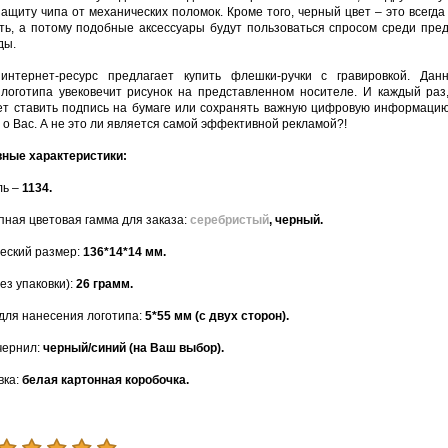
ащиту чипа от механических поломок. Кроме того, черный цвет – это всегда 
ть, а потому подобные аксессуары будут пользоваться спросом среди пре
ды.
нтернет-ресурс предлагает купить флешки-ручки с гравировкой. Дан
логотипа увековечит рисунок на представленном носителе. И каждый раз
ет ставить подпись на бумаге или сохранять важную цифровую информацию
 о Вас. А не это ли является самой эффективной рекламой?!
ные характеристики:
ль –
1134.
пная цветовая гамма для заказа:
серебристый
, черный.
еский размер:
136*14*14 мм.
без упаковки):
26 грамм.
для нанесения логотипа:
5*55 мм (с двух сторон).
чернил:
черный/синий (на Ваш выбор).
вка:
белая картонная коробочка.