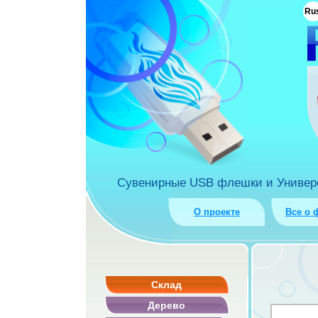
ua
Ru
rket.com.ua
Сувенирные USB флешки и Универса
О проекте
Все о 
Склад
Дерево