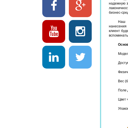
надежную з
лаконичнос
бизнес-сре
Наш и
нанесения 
клиент буд
вспоминать
Основ
Моде
Досту
Физич
Вес (
Поле 
Цвет 
Упако