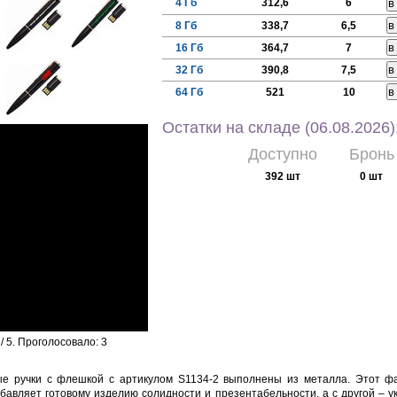
4 Гб
312,6
6
8 Гб
338,7
6,5
16 Гб
364,7
7
32 Гб
390,8
7,5
64 Гб
521
10
Остатки на складе (06.08.2026)
Доступно
Бронь
392 шт
0 шт
/ 5. Проголосовало:
3
е ручки с флешкой с артикулом S1134-2 выполнены из металла. Этот фа
бавляет готовому изделию солидности и презентабельности, а с другой – у