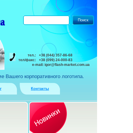
тел.:
+38 (044) 357-86-68
тел/факс:
+38 (099) 24-000-83
e-mail:
igor@flash-market.com.ua
е Вашего корпоративного логотипа.
г
Контакты