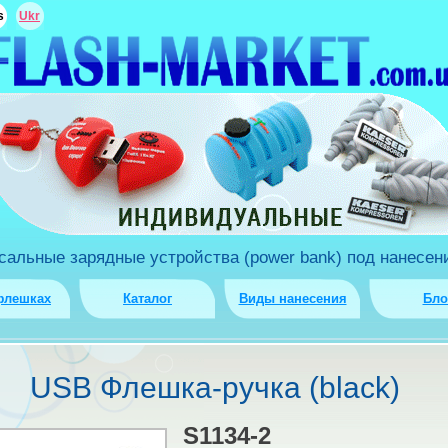
s
Ukr
льные зарядные устройства (power bank) под нанесени
флешках
Каталог
Виды нанесения
Бло
USB Флешка-ручка (black)
S1134-2