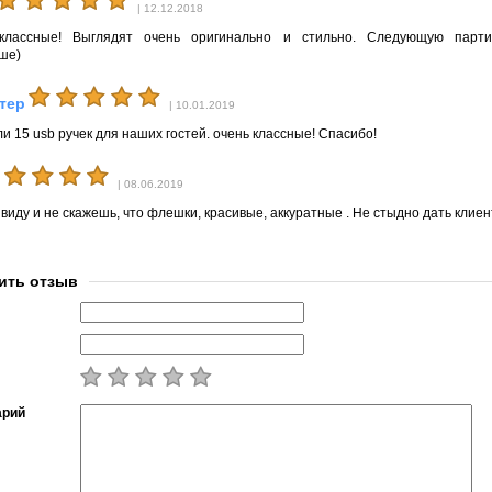
| 12.12.2018
классные! Выглядят очень оригинально и стильно. Следующую парт
ше)
тер
| 10.01.2019
и 15 usb ручек для наших гостей. очень классные! Спасибо!
| 08.06.2019
 виду и не скажешь, что флешки, красивые, аккуратные . Не стыдно дать клие
ить отзыв
арий