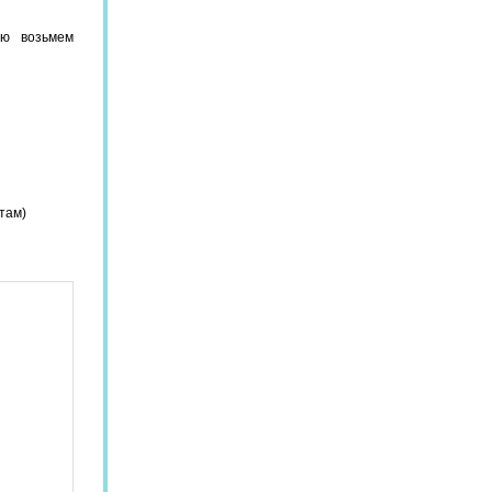
ию возьмем
нтам)