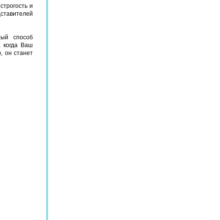
строгость и
дставителей
ный способ
, когда Ваш
, он станет