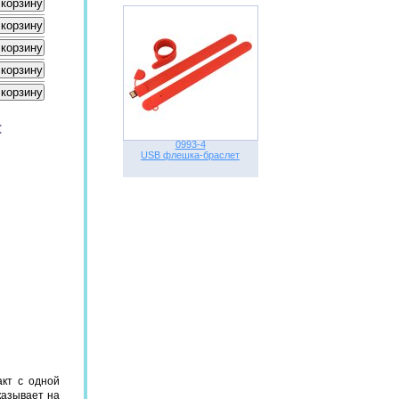
:
0993-4
USB флешка-браслет
кт с одной
казывает на