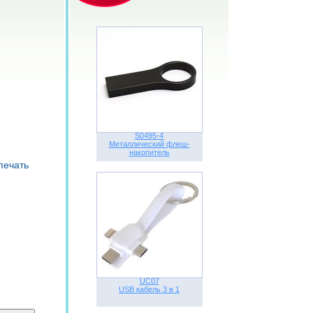
S0495-4
Металлический флеш-
накопитель
печать
UC07
USB кабель 3 в 1