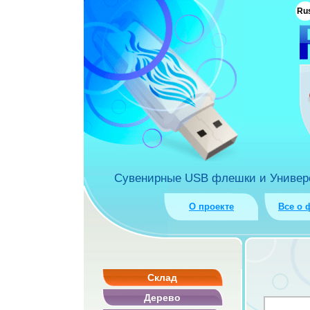
ua
Ru
rket.com.ua
Сувенирные USB флешки и Универса
О проекте
Все о 
Склад
Дерево