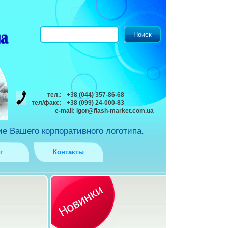
тел.:
+38 (044) 357-86-68
тел/факс:
+38 (099) 24-000-83
e-mail:
igor@flash-market.com.ua
е Вашего корпоративного логотипа.
г
Контакты