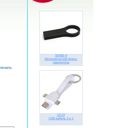
S0495-4
Металлический флеш-
накопитель
печать
UC07
USB кабель 3 в 1