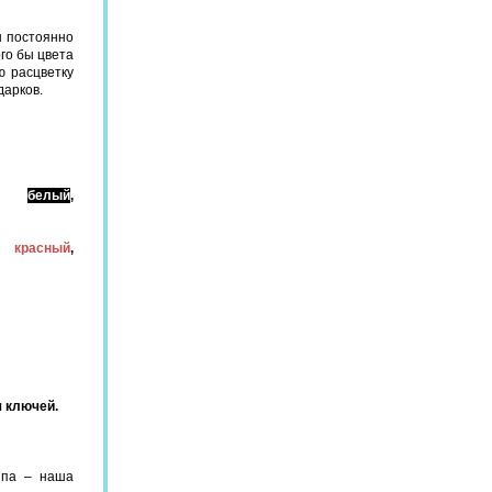
ы постоянно
го бы цвета
ю расцветку
дарков.
а:
белый
,
,
красный
,
я ключей.
ипа – наша