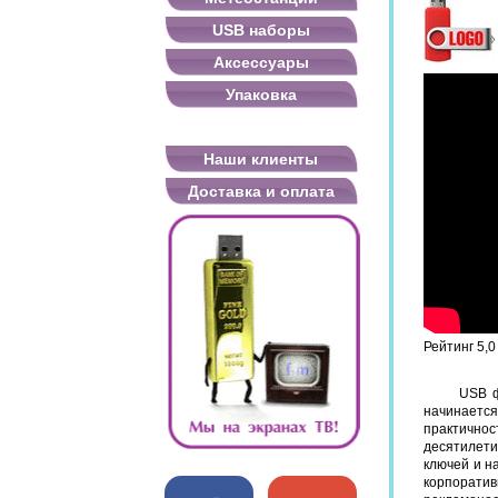
USB наборы
Аксессуары
Упаковка
Наши клиенты
Доставка и оплата
Рейтинг
5,0
USB ф
начинаетс
практичнос
десятилети
ключей и н
корпоратив