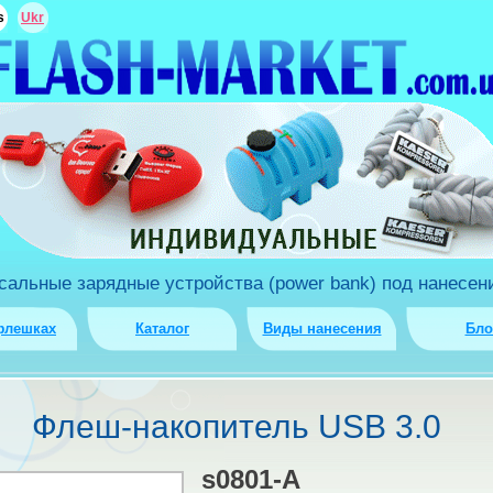
s
Ukr
льные зарядные устройства (power bank) под нанесени
флешках
Каталог
Виды нанесения
Бло
Флеш-накопитель USB 3.0
s0801-A