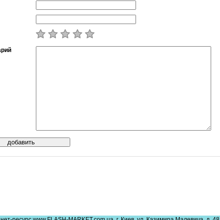
арий
нет-ресурс www.FLASH-MARKET.com.ua, г. Киев, ул. Казимира Малевича, д. 48,