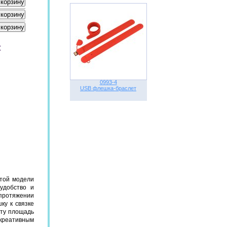
:
0993-4
USB флешка-браслет
той модели
удобство и
 протяжении
ку к связке
эту площадь
 креативным