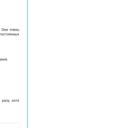
! Они очень
 постоянных
ання.
 разу, хотя