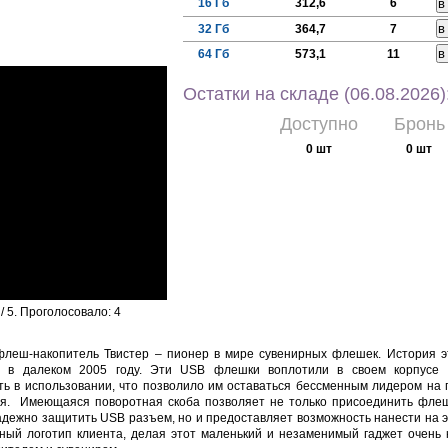
16 Гб
312,6
6
32 Гб
364,7
7
64 Гб
573,1
11
Остатки на складе (06.08.2026)
Доступно
Бронь
0 шт
0 шт
/ 5. Проголосовало:
4
леш-накопитель Твистер – пионер в мире сувенирных флешек. История э
я в далеком 2005 году. Эти USB флешки воплотили в своем корпусе 
ть в использовании, что позволило им оставаться бессменным лидером на
я. Имеющаяся поворотная скоба позволяет не только присоединить флеш
адежно защитить USB разъем, но и предоставляет возможность нанести на 
ный логотип клиента, делая этот маленький и незаменимый гаджет очень