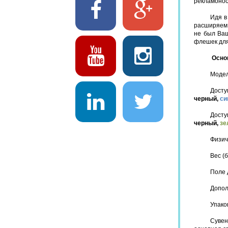
рекламонос
Идя в
расширяем 
не был Ваш
флешек для
Основ
Моде
До
черный,
си
Дост
черный,
зе
Физич
Вес (б
Поле 
Допол
Упако
Сувен