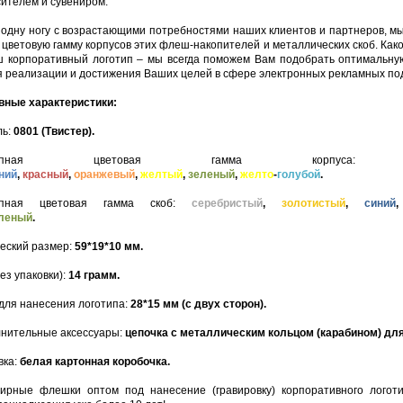
ителем и сувениром.
 одну ногу с возрастающими потребностями наших клиентов и партнеров, м
цветовую гамму корпусов этих флеш-накопителей и металлических скоб. Како
 корпоративный логотип – мы всегда поможем Вам подобрать оптимальну
 реализации и достижения Ваших целей в сфере электронных рекламных по
ные характеристики:
ль:
0801 (Твистер).
ступная цветовая гамма корпус
ний
,
красный
,
оранжевый
,
желтый
,
зеленый
,
желто
-
голубой
.
упная цветовая гамма скоб:
серебристый
,
золотистый
,
синий
леный
.
еский размер:
59*19*10 мм.
ез упаковки):
14 грамм.
для нанесения логотипа:
28*15 мм (с двух сторон).
нительные аксессуары:
цепочка с металлическим кольцом (карабином) дл
вка:
белая картонная коробочка.
ирные флешки оптом под нанесение (гравировку) корпоративного логот