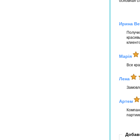
основная с
Ирина Ве
Получи
красив
клиенто
Марія
Все кр
Лена
Замовл
Артем
Компан
партии
Добав