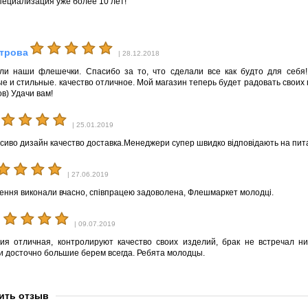
пециализация уже более 10 лет!
трова
| 28.12.2018
ли наши флешечки. Спасибо за то, что сделали все как будто для себя
ые и стильные. качество отличное. Мой магазин теперь будет радовать своих
в) Удачи вам!
| 25.01.2019
асиво дизайн качество доставка.Менеджери супер швидко відповідають на пит
| 27.06.2019
ення виконали вчасно, співпрацею задоволена, Флешмаркет молодці.
| 09.07.2019
ия отличная, контролируют качество своих изделий, брак не встречал ни
и досточно большие берем всегда. Ребята молодцы.
ить отзыв