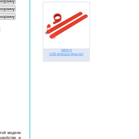
:
0993-4
USB флешка-браслет
той модели
удобство и