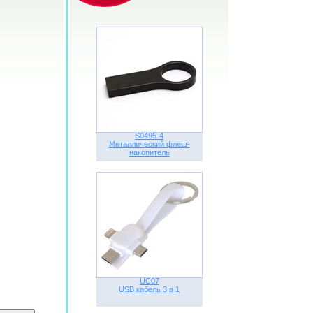
S0495-4
Металлический флеш-
накопитель
UC07
USB кабель 3 в 1