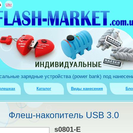
s
Ukr
льные зарядные устройства (power bank) под нанесени
флешках
Каталог
Виды нанесения
Бло
Флеш-накопитель USB 3.0
s0801-E