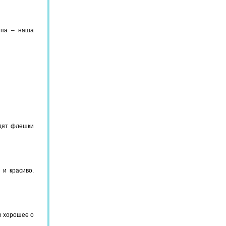
ипа – наша
ядят флешки
 и красиво.
о хорошее о