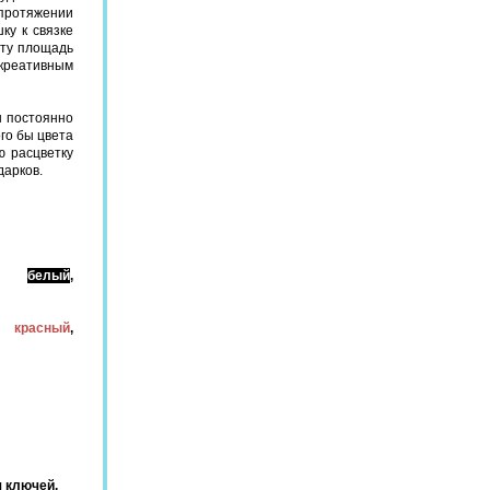
 протяжении
ку к связке
эту площадь
 креативным
ы постоянно
го бы цвета
ю расцветку
дарков.
а:
белый
,
,
красный
,
я ключей.