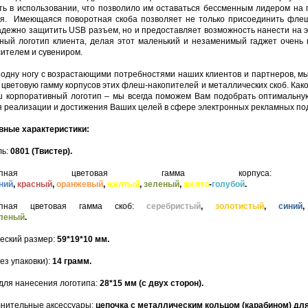
ть в использовании, что позволило им оставаться бессменным лидером на
я. Имеющаяся поворотная скоба позволяет не только присоединить флеш
адежно защитить USB разъем, но и предоставляет возможность нанести на 
ный логотип клиента, делая этот маленький и незаменимый гаджет очень
ителем и сувениром.
 одну ногу с возрастающими потребностями наших клиентов и партнеров, м
цветовую гамму корпусов этих флеш-накопителей и металлических скоб. Како
 корпоративный логотип – мы всегда поможем Вам подобрать оптимальну
 реализации и достижения Ваших целей в сфере электронных рекламных по
ные характеристики:
ль:
0801 (Твистер).
ступная цветовая гамма корпус
ний
,
красный
,
оранжевый
,
желтый
,
зеленый
,
желто
-
голубой
.
упная цветовая гамма скоб:
серебристый
,
золотистый
,
синий
леный
.
еский размер:
59*19*10 мм.
ез упаковки):
14 грамм.
для нанесения логотипа:
28*15 мм (с двух сторон).
нительные аксессуары:
цепочка с металлическим кольцом (карабином) дл