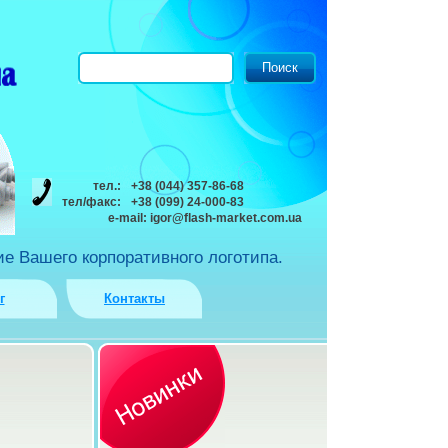
тел.:
+38 (044) 357-86-68
тел/факс:
+38 (099) 24-000-83
e-mail:
igor@flash-market.com.ua
е Вашего корпоративного логотипа.
г
Контакты