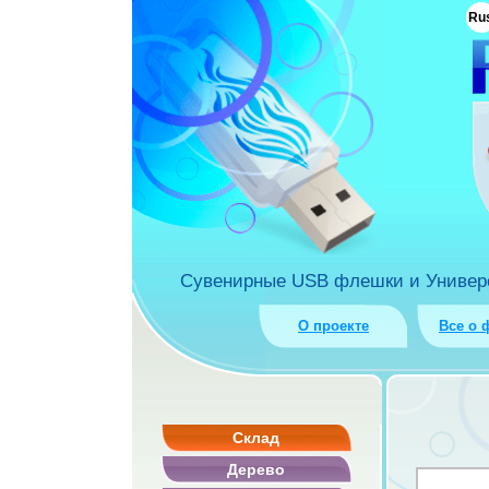
ua
Ru
rket.com.ua
Сувенирные USB флешки и Универса
О проекте
Все о 
Склад
Дерево