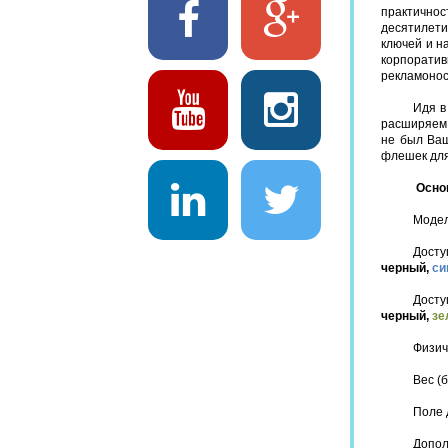
практичнос
десятилети
ключей и н
корпоратив
рекламонос
Идя в
расширяем 
не был Ваш
флешек для
Основ
Моде
До
черный,
си
Дост
черный,
зе
Физич
Вес (б
Поле 
Допол