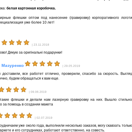
вка:
белая картонная коробочка.
ирные флешки оптом под нанесение (гравировку) корпоративного логот
пециализация уже более 10 лет!
| 23.11.2018
ово! Дякую за оригінальні подарунки!
 Мазуренко
| 29.05.2019
 доставили, все работет отлично, проверили, спасибо за скорость. Выгл
ично, будем обращаться к вам еще.
| 09.06.2019
такие флешки и делали нам лазерную гравировку на них. Вышло стильно
о за помощь в создании макета
| 02.07.2019
удничаем уже около года, выполнили несколько заказов, могу скавзать тольк
кете и его сотрудниках, работают ответственно, на совесть.