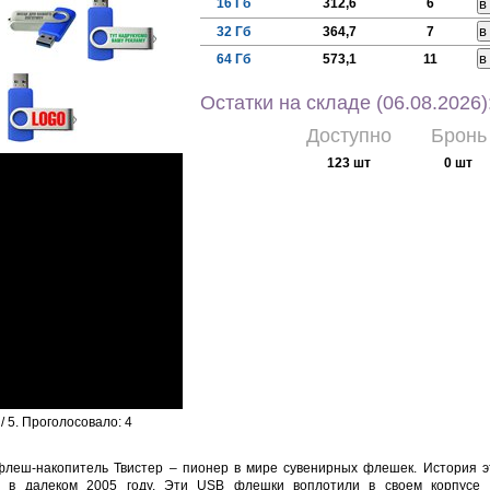
16 Гб
312,6
6
32 Гб
364,7
7
64 Гб
573,1
11
Остатки на складе (06.08.2026)
Доступно
Бронь
123 шт
0 шт
/ 5. Проголосовало:
4
леш-накопитель Твистер – пионер в мире сувенирных флешек. История э
я в далеком 2005 году. Эти USB флешки воплотили в своем корпусе 