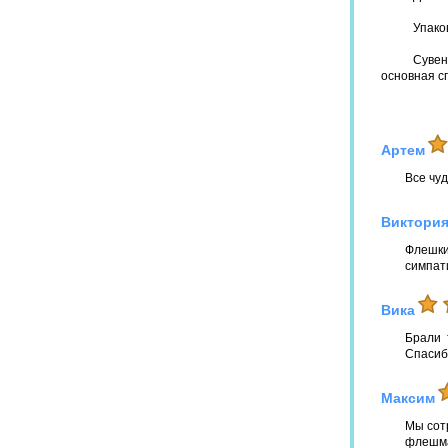
Упако
Сувен
основная с
Артем
Все чуд
Виктория
Флешки
симпат
Вика
Брали 
Спасиб
Максим
Мы сотр
флешмар