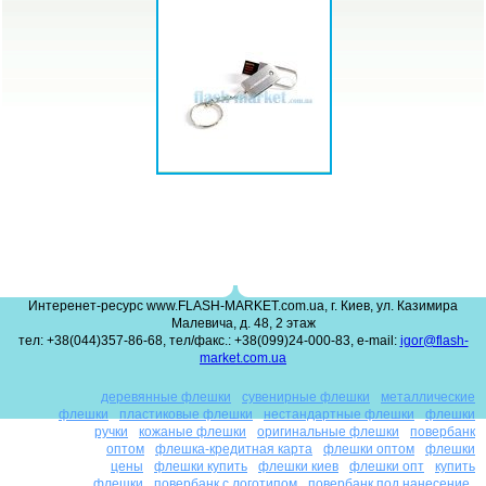
Интеренет-ресурс www.FLASH-MARKET.com.ua, г. Киев, ул. Казимира
Малевича, д. 48, 2 этаж
тел: +38(044)357-86-68, тел/факс.: +38(099)24-000-83, e-mail:
igor@flash-
market.com.ua
деревянные флешки
сувенирные флешки
металлические
флешки
пластиковые флешки
нестандартные флешки
флешки
ручки
кожаные флешки
оригинальные флешки
повербанк
оптом
флешка-кредитная карта
флешки оптом
флешки
цены
флешки купить
флешки киев
флешки опт
купить
флешки
повербанк с логотипом
повербанк под нанесение