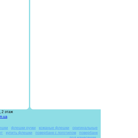
 2 этаж
m.ua
ешки
флешки ручки
кожаные флешки
оригинальные
пт
купить флешки
повербанк с логотипом
повербанк
под нанесение