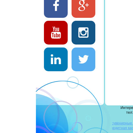
Интере
тел:
деревянные флешки
сувенирные
флешки
повербанк оптом
флешка-кредитная ка