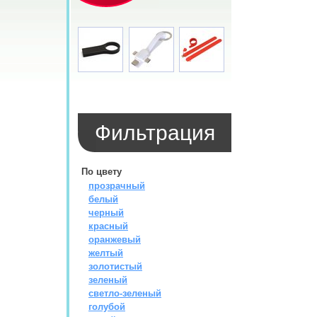
Фильтрация
По цвету
прозрачный
белый
черный
красный
оранжевый
желтый
золотистый
зеленый
светло-зеленый
голубой