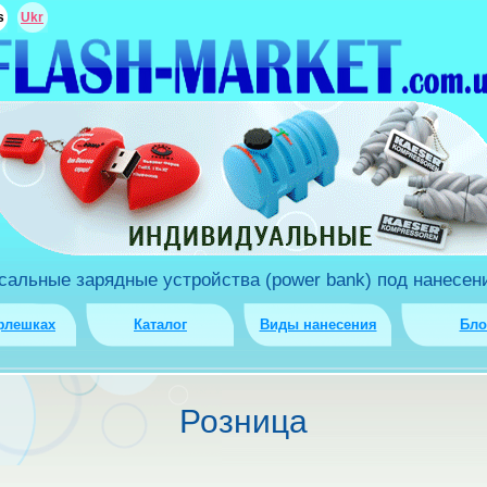
s
Ukr
льные зарядные устройства (power bank) под нанесени
флешках
Каталог
Виды нанесения
Бло
Розница