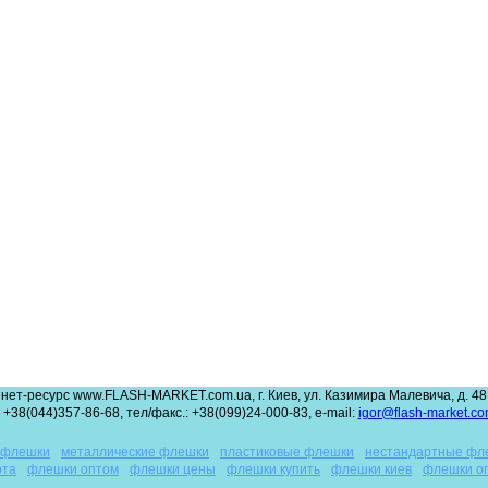
нет-ресурс www.FLASH-MARKET.com.ua, г. Киев, ул. Казимира Малевича, д. 48,
 +38(044)357-86-68, тел/факс.: +38(099)24-000-83, e-mail:
igor@flash-market.co
 флешки
металлические флешки
пластиковые флешки
нестандартные фл
рта
флешки оптом
флешки цены
флешки купить
флешки киев
флешки о