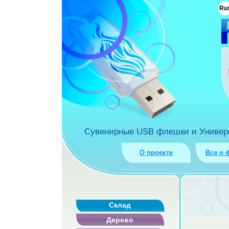
ua
Ru
rket.com.ua
Сувенирные USB флешки и Универса
О проекте
Все о 
Склад
Дерево