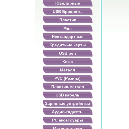
Ювелирные
USB Браслеты
Пластик
Mini
Нестандартные
Кредитные карты
USB pen
Кожа
Металл
PVC (Резина)
Пластик-металл
USB кабель
Зарядные устройства
Аудио-гаджеты
PC аксессуары
Метеостанции