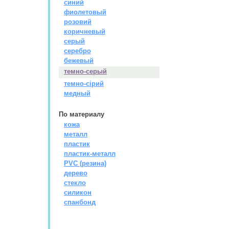
синий
фиолетовый
розовий
коричневый
серый
серебро
бежевый
темно-серый
темно-сірий
медный
По материалу
кожа
металл
пластик
пластик-металл
PVC (резина)
дерево
стекло
силикон
спанбонд