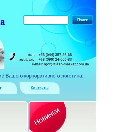
тел.:
+38 (044) 357-86-68
тел/факс:
+38 (099) 24-000-83
e-mail:
igor@flash-market.com.ua
е Вашего корпоративного логотипа.
г
Контакты