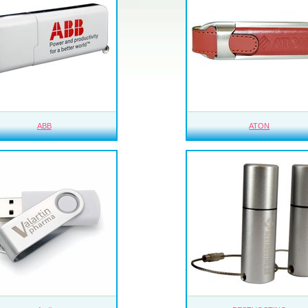
ABB
ATON