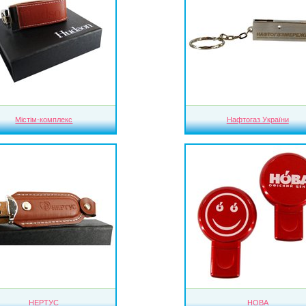
Містім-комплекс
Нафтогаз України
НЕРТУС
НОВА