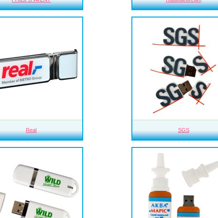
Real
SGS