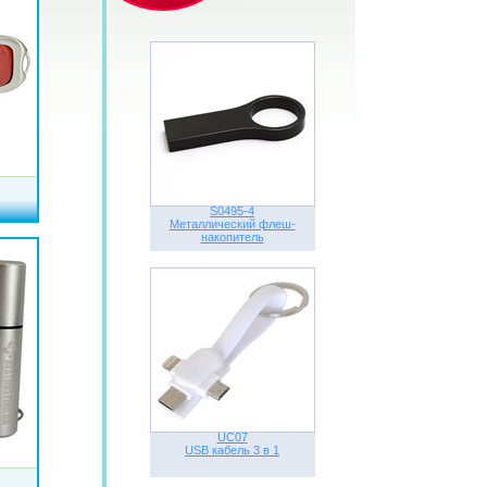
S0495-4
Металлический флеш-
накопитель
UC07
USB кабель 3 в 1