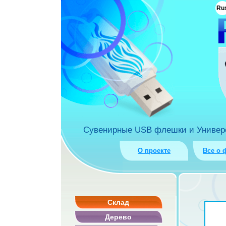
ua
Ru
rket.com.ua
Сувенирные USB флешки и Универса
О проекте
Все о 
Склад
Дерево