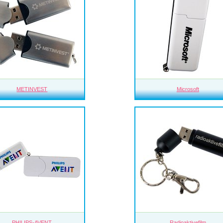
METINVEST
Microsoft
PHILIPS-AVENT
Radioaktivefilm