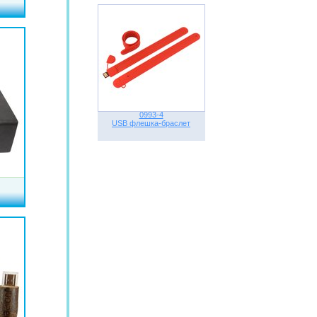
0993-4
USB флешка-браслет