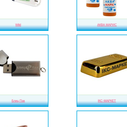
Wild
АКВА МАРИС
Блиц Пак
ІКС-МАРКЕТ