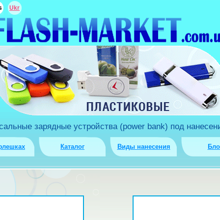
s
Ukr
льные зарядные устройства (power bank) под нанесени
флешках
Каталог
Виды нанесения
Бло