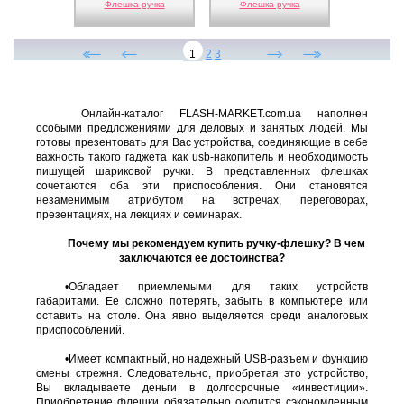
Флешка-ручка
Флешка-ручка
1
2
3
Онлайн-каталог FLASH-MARKET.com.ua наполнен
особыми предложениями для деловых и занятых людей. Мы
готовы презентовать для Вас устройства, соединяющие в себе
важность такого гаджета как usb-накопитель и необходимость
пишущей шариковой ручки. В представленных флешках
сочетаются оба эти приспособления. Они становятся
незаменимым атрибутом на встречах, переговорах,
презентациях, на лекциях и семинарах.
Почему мы рекомендуем купить ручку-флешку? В чем
заключаются ее достоинства?
•Обладает приемлемыми для таких устройств
габаритами. Ее сложно потерять, забыть в компьютере или
оставить на столе. Она явно выделяется среди аналоговых
приспособлений.
•Имеет компактный, но надежный USB-разъем и функцию
смены стрежня. Следовательно, приобретая это устройство,
Вы вкладываете деньги в долгосрочные «инвестиции».
Приобретение флешки обязательно окупится сэкономленным