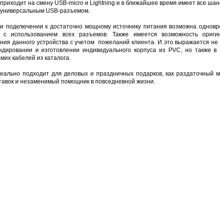
 приходит на смену USB-micro и Lightning и в ближайшее время имеет все шан
универсальным USB-разъемом.
и подключении к достаточно мощному источнику питания возможна однов
а с использованием всех разъемов. Также имеется возможность оригин
ния данного устройства с учетом пожеланий клиента. И это выражается не 
ндировании и изготовлении индивидуального корпуса из PVC, но также 
мих кабелей из каталога.
еально подходит для деловых и праздничных подарков, как раздаточный 
тавок и незаменимый помощник в повседневной жизни.