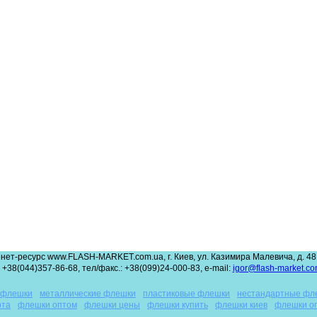
нет-ресурс www.FLASH-MARKET.com.ua, г. Киев, ул. Казимира Малевича, д. 48,
 +38(044)357-86-68, тел/факс.: +38(099)24-000-83, e-mail:
igor@flash-market.co
 флешки
металлические флешки
пластиковые флешки
нестандартные фл
рта
флешки оптом
флешки цены
флешки купить
флешки киев
флешки о