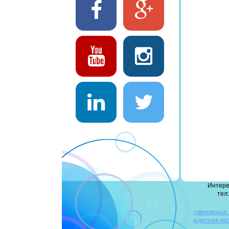
Интере
тел:
деревянные флешки
сувенирные
флешки
повербанк оптом
флешка-кредитная ка