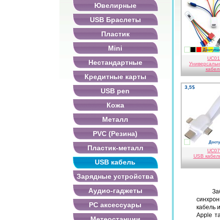
Ювелирные
USB Браслеты
Пластик
Mini
Доступно
белый
черный
красн
ора
ж
UC01
Нестандартные
Универсаль
кабел
Кредитные карты
3,5$
USB pen
Кожа
Металл
PVC (Резина)
Досту
белый
Пластик-металл
UC07
USB кабель
USB кабель
Зарядные устройства
Аудио-гаджеты
За
синхрон
PC аксессуары
кабель 
Apple т
Метеостанции