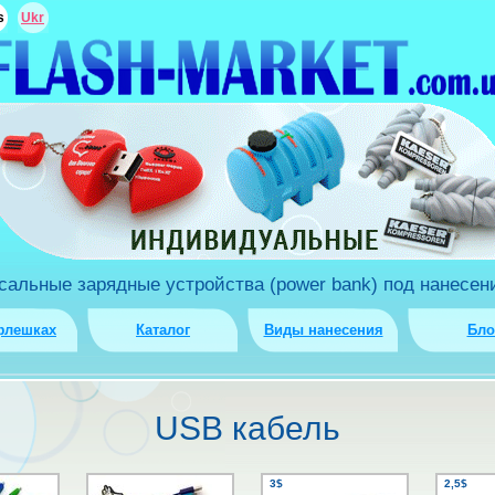
s
Ukr
льные зарядные устройства (power bank) под нанесени
флешках
Каталог
Виды нанесения
Бло
USB кабель
3$
2,5$