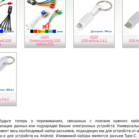
: под заказ
Доступно: под заказ
Доступно: 749 шт
ый
нжевый
елтый
голубой
синий
белый
черный
красный
оранжевый
желтый
зеленый
голубой
синий
белый
белы
UC02
UC05
ный USB
Универсальный USB
USB кабель 2 в 1
USB ка
ь
кабель PVC
пно: 264 шт
 3 в 1
будьте теперь о переживаниях, связанных с поиском нужного каб
изации данных или подзарядки Ваших электронных устройств. Универсал
имеет весь необходимый набор разъемов, подходящих как для устройств от 
ак и для устройств на Android. Изюминкой набора является разъем Type-C,