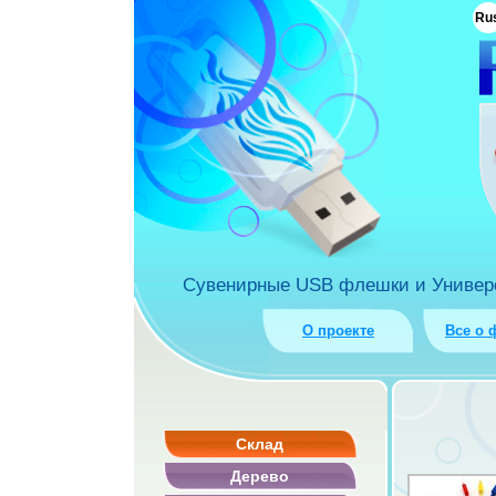
ua
Ru
rket.com.ua
Сувенирные USB флешки и Универса
О проекте
Все о 
Склад
Дерево