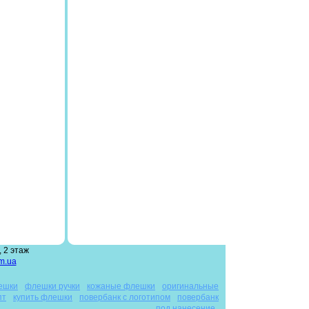
 2 этаж
m.ua
ешки
флешки ручки
кожаные флешки
оригинальные
пт
купить флешки
повербанк с логотипом
повербанк
под нанесение