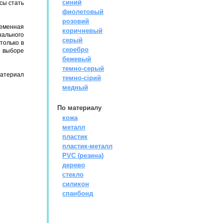
синий
сы стать
фиолетовый
розовий
ременная
коричневый
ального
серый
только в
серебро
в выборе
бежевый
темно-серый
материал
темно-сірий
медный
По материалу
кожа
металл
пластик
пластик-металл
PVC (резина)
дерево
стекло
силикон
спанбонд