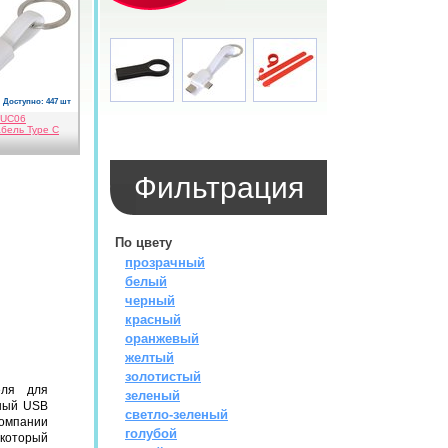
Доступно: 447 шт
й
UC06
бель Type C
Фильтрация
По цвету
прозрачный
белый
черный
красный
оранжевый
желтый
золотистый
еля для
зеленый
ьный USB
светло-зеленый
компании
голубой
 который