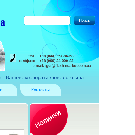
тел.:
+38 (044) 357-86-68
тел/факс:
+38 (099) 24-000-83
e-mail:
igor@flash-market.com.ua
е Вашего корпоративного логотипа.
г
Контакты