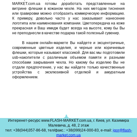
MARKET.com.ua готовы доработать представленные на
витрине флешки в кожаном чехле. На них методом тиснения
или гравировки можно отобразить коммерческую информацию.
К примеру, довольно часто у нас заказывают нанесение
логотипа или наименования компании. Цветопередача на коже
прекрасная и Ваш имидж будет всегда на высоте, кому бы Вы
не преподнесли в качестве подарка такой полезный сувенир.
В нашем онлайн-маркете Вы найдете и эксцентричные,
современные цветные изделия, и черные или коричневые
флешки, которые называют классикой. Для вас мы подготовили
usb-накопители с различным объемом памяти и разными
способами закрывания чехла. Но какому бы изделию Вы не
отдали предпочтение, у нас вы найдете только качественные
устройства с эксклюзивной отделкой и аккуратным
оформлением.
Интеренет-ресурс www.FLASH-MARKET.com.ua, г. Киев, ул. Казимира
Малевича, д. 48, 2 этаж
тел: +38(044)357-86-68, тел/факс.: +38(099)24-000-83, e-mail:
igor@flash-
market.com.ua