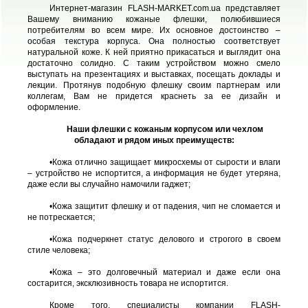
Интернет-магазин FLASH-MARKET.com.ua представляет
Вашему вниманию кожаные флешки, полюбившиеся
потребителям во всем мире. Их основное достоинство –
особая текстура корпуса. Она полностью соответствует
натуральной коже. К ней приятно прикасаться и выглядит она
достаточно солидно. С таким устройством можно смело
выступать на презентациях и выставках, посещать доклады и
лекции. Протянув подобную флешку своим партнерам или
коллегам, Вам не придется краснеть за ее дизайн и
оформление.
Наши флешки с кожаным корпусом или чехлом
обладают и рядом иных преимуществ:
•Кожа отлично защищает микросхемы от сырости и влаги
– устройство не испортится, а информация не будет утеряна,
даже если вы случайно намочили гаджет;
•Кожа защитит флешку и от падения, чип не сломается и
не потрескается;
•Кожа подчеркнет статус делового и строгого в своем
стиле человека;
•Кожа – это долговечный материал и даже если она
состарится, эксклюзивность товара не испортится.
Кроме того, специалисты компании FLASH-