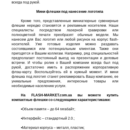
всегда под рукой.
Мини флешки под нанесение логотипа
Кроме того, представленные миниатюрные сувенирные
флешки нередко становятся и рекламным носителем. Наши
специалисты посредством лазерной гравировки или
полноцветной печати преобразят обычные модели. Мы
нанесем для Вас логотип или любой рисунок на корпус flash-
носителей. Уже готовые изделия можно раздавать
состоявшимся или потенциальным клиентам. Также они
пригодятся и Вашим коллегам. Например, ряд специальностей
предполагает постоянный выезд на презентации и деловые
встречи. И чтобы ролик о Вашей компании всегда был под
рукой, достаточно иметь в распоряжении корпоративную
флэш-карту. Воспользуйтесь ей в нужный момент. И мини
флешка под логотип станет рекламировать Вашу компанию, ее
уникальные предложения, интересные товары или
необходимые населению услуги.
На FLASH-MARKET.com.ua вы можете купить
компактные флешки со следующими характеристиками:
•
Объем памяти – до 64 гигабайт;
•
Интерфейс – стандартный 2.0.;
•
Материал корпуса – металл, пластик;