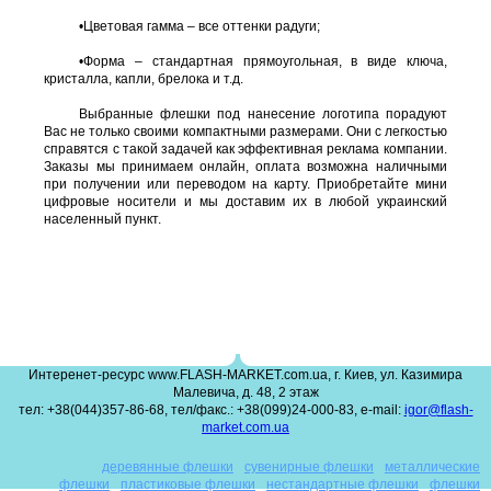
•
Цветовая гамма – все оттенки радуги;
•
Форма – стандартная прямоугольная, в виде ключа,
кристалла, капли, брелока и т.д.
Выбранные флешки под нанесение логотипа порадуют
Вас не только своими компактными размерами. Они с легкостью
справятся с такой задачей как эффективная реклама компании.
Заказы мы принимаем онлайн, оплата возможна наличными
при получении или переводом на карту. Приобретайте мини
цифровые носители и мы доставим их в любой украинский
населенный пункт.
Интеренет-ресурс www.FLASH-MARKET.com.ua, г. Киев, ул. Казимира
Малевича, д. 48, 2 этаж
тел: +38(044)357-86-68, тел/факс.: +38(099)24-000-83, e-mail:
igor@flash-
market.com.ua
деревянные флешки
сувенирные флешки
металлические
флешки
пластиковые флешки
нестандартные флешки
флешки