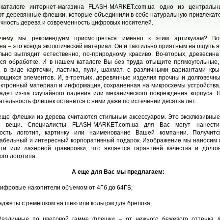
каталоге интернет-магазина FLASH-MARKET.com.ua одно из центральн
т деревянные флешки, которые объединили в себе натуральную привлекат
ичность дерева и современность цифровых носителей.
чему мы рекомендуем присмотреться именно к этим артикулам? Во-
на – это всегда экологический материал. Он и тактильно приятным на ощупь я
льно выглядит естественно, по-природному красиво. Во-вторых, древесин
ся обработке. И в нашем каталоге Вы без труда отыщите прямоугольные,
 в виде карточки, ластика, пули, шахмат, с различными вариантами кр
ющихся элементов. И, в-третьих, деревянные изделия прочны и долговечны
ктронный материал и информация, сохраненная на микросхемы устройства,
адет из-за случайного падения или механического повреждения корпуса. 
ательность флешек останется с ними даже по истечении десятка лет.
еще флешки из дерева считаются стильным аксессуаром. Это эксклюзивные
е вещи. Специалисты FLASH-MARKET.com.ua для Вас могут нанест
ность логотип, картинку или наименование Вашей компании. Получитс
абельный и интересный корпоративный подарок. Изображение мы наносим
ти или лазерной гравировки, что является гарантией качества и долго
ого логотипа.
А еще для Вас мы предлагаем:
Цифровые накопители объемом от 4Гб до 64ГБ;
Гаджеты с ремешком на шею или кольцом для брелока;
Различные по цветовой гамме флешки – от нежного бежевого оттенка 