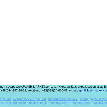
нет-ресурс www.FLASH-MARKET.com.ua, г. Киев, ул. Казимира Малевича, д. 48,
 +38(044)357-86-68, тел/факс.: +38(099)24-000-83, e-mail:
igor@flash-market.co
 флешки
металлические флешки
пластиковые флешки
нестандартные фл
рта
флешки оптом
флешки цены
флешки купить
флешки киев
флешки о