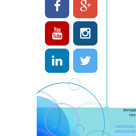
Интере
тел:
деревянные флешки
сувенирные
флешки
повербанк оптом
флешка-кредитная ка