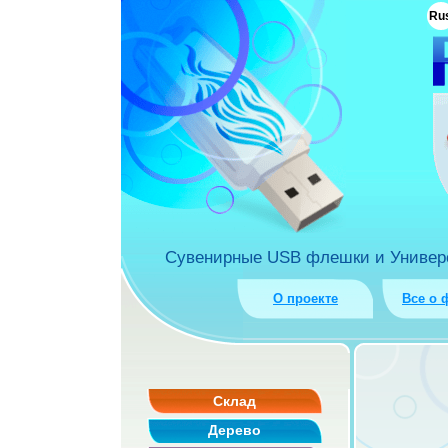
ua
Ru
rket.com.ua
Сувенирные USB флешки и Универса
О проекте
Все о 
Склад
Дерево