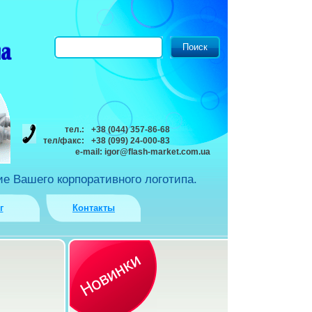
тел.:
+38 (044) 357-86-68
тел/факс:
+38 (099) 24-000-83
e-mail:
igor@flash-market.com.ua
е Вашего корпоративного логотипа.
г
Контакты