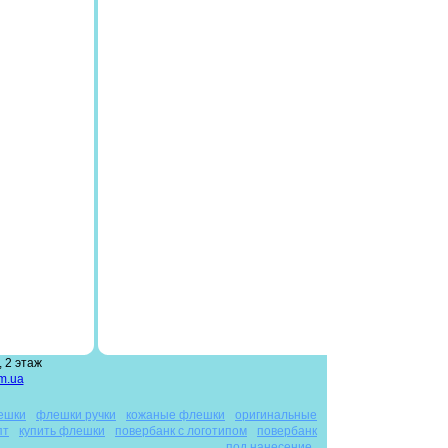
 2 этаж
m.ua
ешки
флешки ручки
кожаные флешки
оригинальные
пт
купить флешки
повербанк с логотипом
повербанк
под нанесение