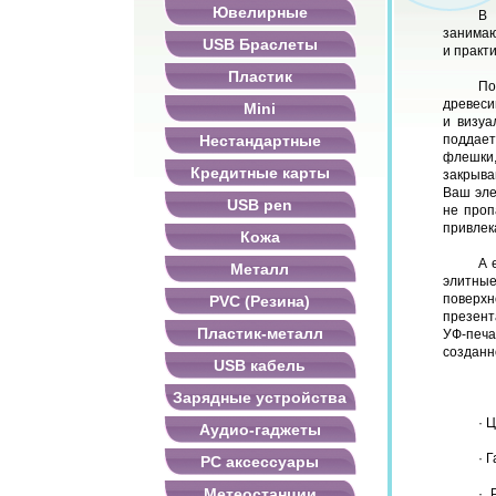
Ювелирные
В 
занимаю
USB Браслеты
и практ
Пластик
По
древеси
Mini
и визуа
Нестандартные
поддает
флешки,
Кредитные карты
закрыва
Ваш эле
USB pen
не проп
привлек
Кожа
А 
Металл
элитны
поверх
PVC (Резина)
презент
Пластик-металл
УФ-печа
созданн
USB кабель
Зарядные устройства
· 
Аудио-гаджеты
· 
PC аксессуары
Метеостанции
· 