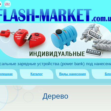
s
Ukr
льные зарядные устройства (power bank) под нанесени
флешках
Каталог
Виды нанесения
Бло
Дерево