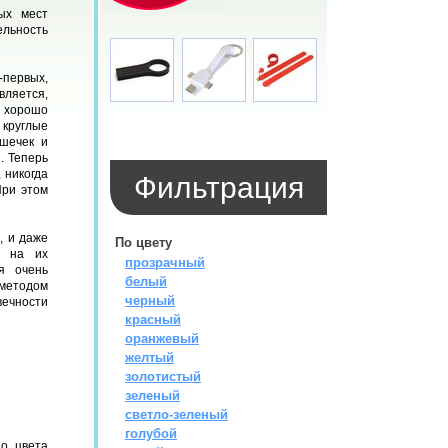
ых мест
ельность
первых,
вляется,
а хорошо
 круглые
ышечек и
. Теперь
 никогда
Фильтрация
При этом
, и даже
По цвету
и на их
прозрачный
я очень
белый
 методом
черный
вечности
красный
оранжевый
желтый
золотистый
зеленый
светло-зеленый
голубой
до цвета