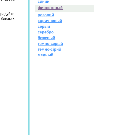
синий
фиолетовый
радуйте
розовий
 близких
коричневый
серый
серебро
бежевый
темно-серый
темно-сірий
медный