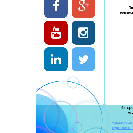
Пр
гравиро
Интере
тел:
деревянные флешки
сувенирные
флешки
повербанк оптом
флешка-кредитная ка