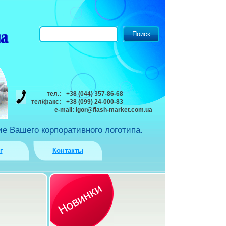
тел.:
+38 (044) 357-86-68
тел/факс:
+38 (099) 24-000-83
e-mail:
igor@flash-market.com.ua
е Вашего корпоративного логотипа.
г
Контакты