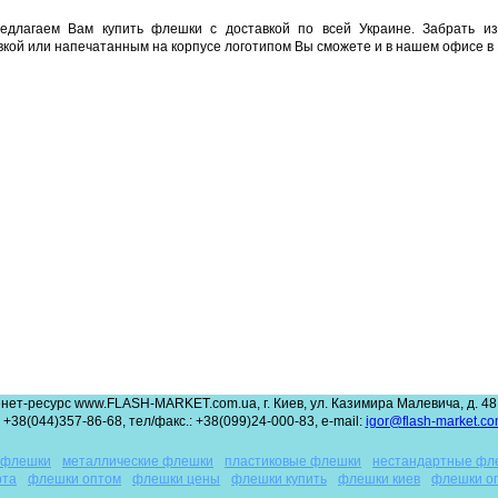
едлагаем Вам купить флешки с доставкой по всей Украине. Забрать и
вкой или напечатанным на корпусе логотипом Вы сможете и в нашем офисе в 
нет-ресурс www.FLASH-MARKET.com.ua, г. Киев, ул. Казимира Малевича, д. 48,
 +38(044)357-86-68, тел/факс.: +38(099)24-000-83, e-mail:
igor@flash-market.co
 флешки
металлические флешки
пластиковые флешки
нестандартные фл
рта
флешки оптом
флешки цены
флешки купить
флешки киев
флешки о