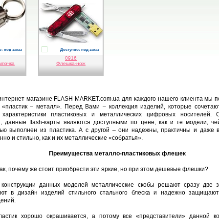
: под заказ
Доступно: под заказ
ый
прозрачный
0916
мпочка
Флешка-нож
интернет-магазине FLASH-MARKET.com.ua для каждого нашего клиента мы 
«пластик – металл». Перед Вами – коллекция изделий, которые сочетаю
 характеристики пластиковых и металлических цифровых носителей. 
, данные flash-карты являются доступными по цене, как и те модели, че
ью выполнен из пластика. А с другой – они надежны, практичны и даже 
нно и стильно, как и их металлические «собратья».
Преимущества металло-пластиковых флешек
ак, почему же стоит приобрести эти яркие, но при этом дешевые флешки?
 конструкции данных моделей металлические скобы решают сразу две з
яют в дизайн изделий стильного стального блеска и надежно защищают
ений.
ластик хорошо окрашивается, а потому все «представители» данной ко