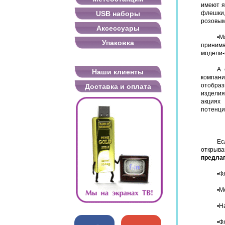
имеют я
USB наборы
флешки,
розовым
Аксессуары
•
М
Упаковка
принима
модели-
А 
Наши клиенты
компани
отобра
Доставка и оплата
изделия
акциях
потенци
Ес
открыва
предла
•
Ф
•
М
•
Н
•
Ф