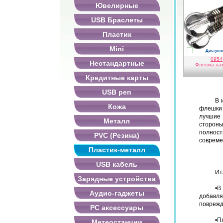
Ювелирные
USB Браслеты
Пластик
Mini
Доступно
прозрачн
0954
Нестандартные
Флешка-ла
Кредитные карты
USB pen
В 
Кожа
флешки 
лучшие
Металл
стороны
полност
PVC (Резина)
совреме
Пластик-металл
USB кабель
Ит
Зарядные устройства
•
В
Аудио-гаджеты
добавл
поврежд
PC аксессуары
•
П
Метеостанции