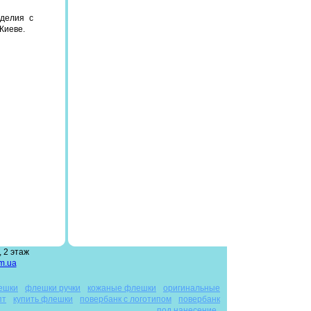
зделия с
Киеве.
 2 этаж
m.ua
ешки
флешки ручки
кожаные флешки
оригинальные
пт
купить флешки
повербанк с логотипом
повербанк
под нанесение