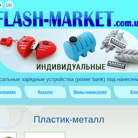
s
Ukr
льные зарядные устройства (power bank) под нанесени
флешках
Каталог
Виды нанесения
Бло
Пластик-металл