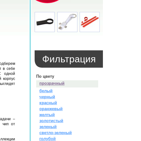
Фильтрация
подберем
т в себе
С одной
По цвету
й корпус
прозрачный
выглядят
белый
черный
красный
оранжевый
желтый
адачи –
золотистый
 чип от
зеленый
светло-зеленый
голубой
ллекции