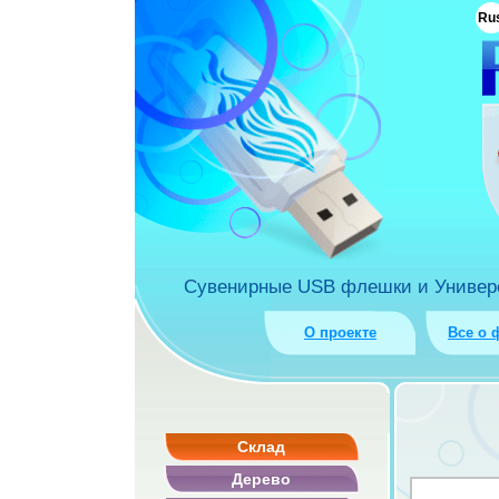
ua
Ru
rket.com.ua
Сувенирные USB флешки и Универса
О проекте
Все о 
Склад
Дерево