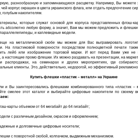
ркую, разнообразную и запоминающуюся расцветку. Например, Вы можете 
 чей корпус окрашен в цвета украинского флага, или отдать предпочтение си
, голубым накопителям.
атериалы, которые служат основой для корпуса представленных флэш-кар
ть абсолютно любую форму, а значит, Вам мы можем предложить и флешки-
параллелепипеды, и каплевидные модели.
еще на металлической скобе мы можем для Вас выгравировать логоти
и. На пластиковой поверхности посредством полноцветной печати так
зить лейб или изображение торговой марки. И вот перед Вами уже не 
, а настоящие промо флешки. Их можно раздавать на презентации, на марке
 и распродажах, на семинарах и других мероприятиях, где собирают
альные клиенты. Это, действительно, недорогой, но эффективный рекламоно
Купить флешки «пластик – металл» на Украине
ли и Вы заинтересовались флешками комбинированного типа «пластик – 
йте смелее этот каталог и выбирайте цифровые накопители по своему в
гаем:
лэш-карты объемом от 64 мегабайт до 64 гигабайт;
одели с различным дизайном, окрасом и оформлением;
адежные и долговечные цифровые носители;
лешки с поворотной скобой, колпачком, выдвижным механизмом.