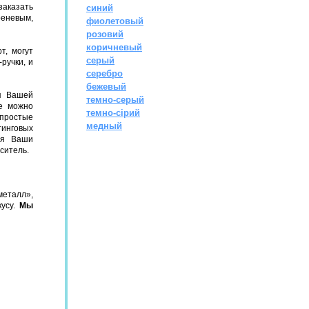
заказать
синий
реневым,
фиолетовый
розовий
коричневый
т, могут
серый
ручки, и
серебро
бежевый
п Вашей
темно-серый
же можно
темно-сірий
простые
медный
тинговых
ся Ваши
ситель.
металл»,
кусу.
Мы