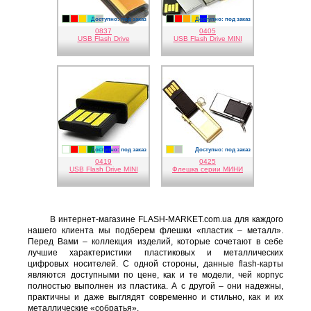
Доступно: под заказ
Доступно: под заказ
черный
красный
золотистый
голубой
серебро
черный
красный
оранжевый
золотистый
синий
серый
0837
0405
USB Flash Drive
USB Flash Drive MINI
Доступно: под заказ
Доступно: под заказ
белый
красный
золотистый
зеленый
голубой
синий
фиолетовый
золотистый
серебро
0419
0425
USB Flash Drive MINI
Флешка серии МИНИ
В интернет-магазине FLASH-MARKET.com.ua для каждого
нашего клиента мы подберем флешки «пластик – металл».
Перед Вами – коллекция изделий, которые сочетают в себе
лучшие характеристики пластиковых и металлических
цифровых носителей. С одной стороны, данные flash-карты
являются доступными по цене, как и те модели, чей корпус
полностью выполнен из пластика. А с другой – они надежны,
практичны и даже выглядят современно и стильно, как и их
металлические «собратья».