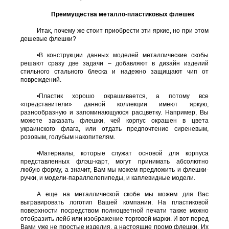
Преимущества металло-пластиковых флешек
Итак, почему же стоит приобрести эти яркие, но при этом
дешевые флешки?
•
В конструкции данных моделей металлические скобы
решают сразу две задачи – добавляют в дизайн изделий
стильного стального блеска и надежно защищают чип от
повреждений.
•
Пластик хорошо окрашивается, а потому все
«представители» данной коллекции имеют яркую,
разнообразную и запоминающуюся расцветку. Например, Вы
можете заказать флешки, чей корпус окрашен в цвета
украинского флага, или отдать предпочтение сиреневым,
розовым, голубым накопителям.
•
Материалы, которые служат основой для корпуса
представленных флэш-карт, могут принимать абсолютно
любую форму, а значит, Вам мы можем предложить и флешки-
ручки, и модели-параллелепипеды, и каплевидные модели.
А еще на металлической скобе мы можем для Вас
выгравировать логотип Вашей компании. На пластиковой
поверхности посредством полноцветной печати также можно
отобразить лейб или изображение торговой марки. И вот перед
Вами уже не простые изделия, а настоящие промо флешки. Их