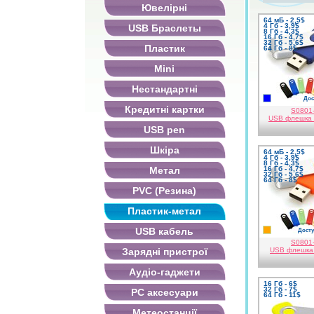
Ювелірні
64 мБ - 2,5$
4 Гб - 3,9$
USB Браслеты
8 Гб - 4,3$
16 Гб - 4,7$
32 Гб - 5,6$
Пластик
64 Гб - 8$
Mini
Нестандартні
Дос
синій
Кредитні картки
S0801
USB флешка 
USB pen
Шкіра
64 мБ - 2,5$
4 Гб - 3,9$
8 Гб - 4,3$
Метал
16 Гб - 4,7$
32 Гб - 5,6$
64 Гб - 8$
PVC (Резина)
Пластик-метал
USB кабель
Досту
помаранч
S0801
Зарядні пристрої
USB флешка 
Аудіо-гаджети
16 Гб - 6$
32 Гб - 7$
PC аксесуари
64 Гб - 11$
Метеостанції