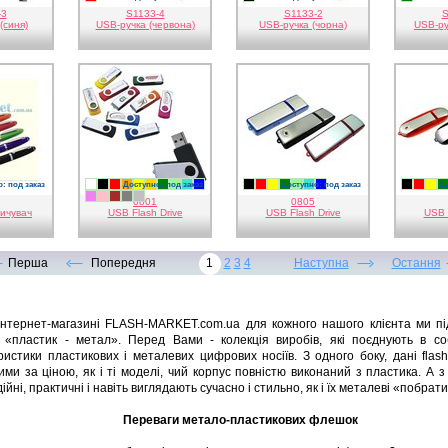
-3
S1133-4
S1133-2
S
(синя)
USB-ручка (червона)
USB-ручка (чорна)
USB-ру
: под заказ
Доступно: под заказ
Доступно: под заказ
До
ний
аранчевий
лений
синій
білий
чорний
червоний
помаранчевий
жовтий
золотистий
зелений
світло-
блакитний
синій
чорний
червоний
жовтий
зелений
світло-
блакитний
синій
чорни
чер
ж
фіолетовий
рожевий
коричневий
сірий
срібло
0801
зелений
0805
зелений
ичувач
USB Flash Drive
USB Flash Drive
USB 
Перша
Попередня
1
2
3
4
Наступна
Остання
інтернет-магазині FLASH-MARKET.com.ua для кожного нашого клієнта ми п
«пластик - метал». Перед Вами - колекція виробів, які поєднують в со
ристики пластикових і металевих цифрових носіїв. З одного боку, дані flash
ми за ціною, як і ті моделі, чий корпус повністю виконаний з пластика. А з
ійні, практичні і навіть виглядають сучасно і стильно, як і їх металеві «побрат
Переваги метало-пластикових флешок