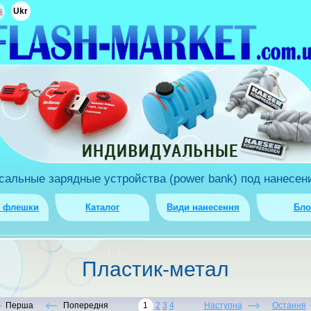
s
Ukr
льные зарядные устройства (power bank) под нанесени
о флешки
Каталог
Види нанесення
Бло
Пластик-метал
Перша
Попередня
1
2
3
4
Наступна
Остання