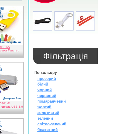
,5$
9$
3$
,7$
,6$
$
Доступно: 1127 шт
й
0801-5
ешка Твистер
Фiльтрацiя
$
$
1$
По кольору
прозорий
білий
чорний
червоний
Доступно: 5 шт
анчевий
помаранчевий
0801-F
жовтий
питель USB 3.0
золотистий
зелений
$
$
світло-зелений
1$
блакитний