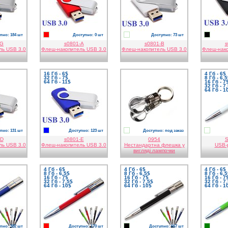
пно: 184 шт
Доступно: 0 шт
Доступно: 73 шт
червоний
білий
чорни
-G
s0801-A
s0801-B
s
ль USB 3.0
Флеш-накопитель USB 3.0
Флеш-накопитель USB 3.0
Флеш-нако
16 Гб - 6$
4 Гб - 6$
32 Гб - 7$
8 Гб - 6,
64 Гб - 11$
16 Гб - 7
32 Гб - 7
64 Гб - 1
пно: 131 шт
Доступно: 123 шт
Доступно: под заказ
синій
прозорий
білий
-D
s0801-E
0954
S
ль USB 3.0
Флеш-накопитель USB 3.0
Нестандартна флешка у
USB-р
вигляді лампочки
4 Гб - 6$
4 Гб - 6$
4 Гб - 6$
8 Гб - 6,5$
8 Гб - 6,5$
8 Гб - 6,
16 Гб - 7$
16 Гб - 7$
16 Гб - 7
32 Гб - 7,5$
32 Гб - 7,5$
32 Гб - 7
64 Гб - 10$
64 Гб - 10$
64 Гб - 1
пно: 382 шт
Доступно: 170 шт
Доступно: 667 шт
червоний
чорний
зелен