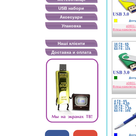
USB набори
Аксесуари
Досту
жовтий
Упаковка
s0801
Флеш-накопите
Наші клієнти
16 Гб - 6$
32 Гб - 7$
64 Гб - 11$
Доставка и оплата
Досту
зелений
s0801
Флеш-накопите
4 Гб - 6$
8 Гб - 6,5$
16 Гб - 7$
32 Гб - 7,5$
64 Гб - 10$
Досту
синій