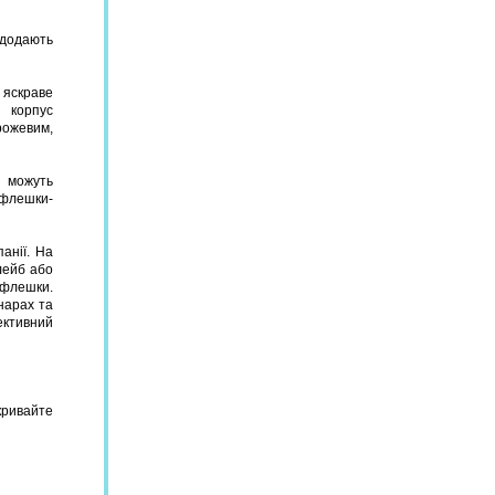
 додають
 яскраве
 корпус
рожевим,
, можуть
 флешки-
анії. На
лейб або
 флешки.
нарах та
фективний
кривайте
: