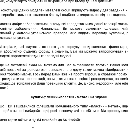
же, чому ж варто придбати ці яскраві, але при цьому дешеві флешки?
У конструкції даних моделей металеві скоби вирішують відразу два завдання -
 виробів стильного сталевого блиску і надійно захищають чіп від пошкоджень.
Пластик добре забарвлюється, а тому всі «представники» даної колекції мають
оманітне забарвлення. Наприклад, Ви можете замовити флешки, чий
ваний у кольори українського прапора, або віддати перевагу бузковим, 
им накопичувачам.
Матеріали, які служать основою для корпусу представлених флеш-карт
и абсолютно будь-яку форму, а значить, Вам ми можемо запропонувати і
 моделі-паралелепіпеди, і каплевидні моделі.
ще на металевій скобі ми можемо для Вас вигравіювати логотип Вашої комп
овій поверхні за допомогою повноколірного друку також можна відобразити 
ння торгової марки. І ось перед Вами вже не прості вироби, а справжні промо
а роздавати на презентації, на маркетингових акціях і розпродажах, на семі
ходах, де збираються Ваші потенційні клієнти. Це, дійсно, недорогий, але е
носій.
Купити флешки «пластик - метал» на Україні
що і Ви зацікавилися флешками комбінованого типу «пластик - метал», від
е цей каталог і вибирайте цифрові накопичувачі на свій смак.
Ми пропонуємо
Флеш-карти об'ємом від 64 мегабайт до 64 гігабайт;