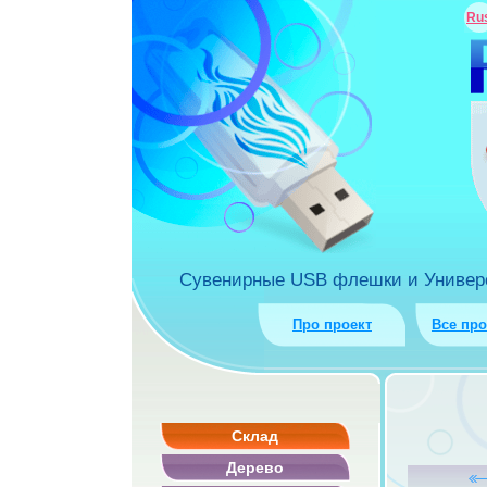
ua
Ru
rket.com.ua
Сувенирные USB флешки и Универса
Про проект
Все пр
Склад
Дерево