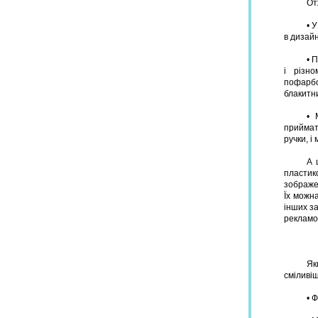
От
• 
в дизайн
• 
і різн
пофарбо
блакитн
• 
приймат
ручки, і
А 
пластик
зображе
Їх можн
інших за
рекламо
Як
сміливіш
• 