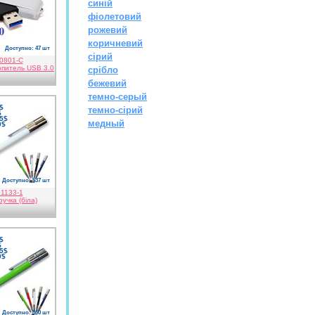
синій
фіолетовий
рожевий
коричневий
Доступно: 47 шт
й
сірий
0801-C
питель USB 3.0
срібло
бежевий
темно-серый
5$
темно-сірий
$
,5$
медный
0$
Доступно: 537 шт
1133-1
учка (біла)
5$
$
,5$
0$
Доступно: 860 шт
ий