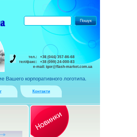
тел.:
+38 (044) 357-86-68
тел/факс:
+38 (099) 24-000-83
e-mail:
igor@flash-market.com.ua
е Вашего корпоративного логотипа.
г
Контакти