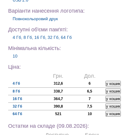
USB 2.0
Варiанти нанесення логотипа:
Повнокольоровий друк
Доступні об'єми пам'яті:
4 Гб, 8 Гб, 16 Гб, 32 Гб, 64 Гб
Мiнiмальна кiлькiсть:
10
Цiна:
Грн.
Дол.
4 Гб
312,6
6
8 Гб
338,7
6,5
16 Гб
364,7
7
32 Гб
390,8
7,5
64 Гб
521
10
Остатки на складе (09.08.2026):