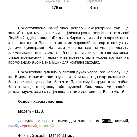
Доступно
Бронь
170 шт
0 шт
Представляємо Вашій увазі яскраві і ексцентричні, такі, що
запам'ятовуються і феєричні флешки-ручки червоного кольору!
Подібний відтінок компанії рідко вибирають в якості корпоративного,
але якщо все ж Ваш логотип саме червоний, не варто нехтувати
даними сувенірами. На такій колірній гамі можна розмістити
найменування підприємства або розташувати однотонні малюнки.
Вийде прекрасний і тематичний презент, який можна вручати на
промо-акціях або на значущих для компанії заходах.
Презентовані флешки у вигляді ручок червоного кольору - це
ще й дуже корисне пристосування. Їй можна і договір підписати, і
його електронну версію зберегти. При цьому інструмент не займе
багато місця в піджаку або сумочці. Ось чому ми негайно
рекомендуємо замовити флешки оптом з доставкою в Ваше місто!
Основні характеристики:
Модель -
1133.
Доступна кольорова гамма для замовлення:
білий
, чорний,
синій
,
червоний
,
зелений
.
Фізичний розмір:
135*10*14 мм.