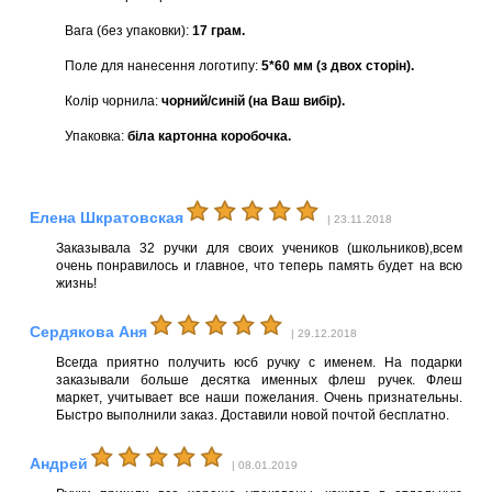
Вага (без упаковки):
17 грам.
Поле для нанесення логотипу:
5*60 мм (з двох сторін).
Колір чорнила:
чорний/синій (на Ваш вибір).
Упаковка:
біла картонна коробочка.
Елена Шкратовская
| 23.11.2018
Заказывала 32 ручки для своих учеников (школьников),всем
очень понравилось и главное, что теперь память будет на всю
жизнь!
Сердякова Аня
| 29.12.2018
Всегда приятно получить юсб ручку с именем. На подарки
заказывали больше десятка именных флеш ручек. Флеш
маркет, учитывает все наши пожелания. Очень признательны.
Быстро выполнили заказ. Доставили новой почтой бесплатно.
Андрей
| 08.01.2019