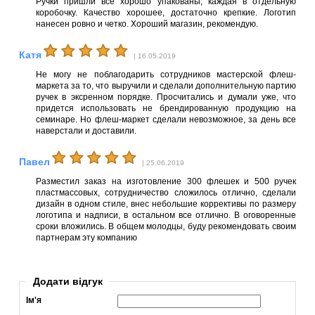
Ручки пришли все хорошо упакованы, каждая в отдельную
коробочку. Качество хорошее, достаточно крепкие. Логотип
нанесен ровно и четко. Хороший магазин, рекомендую.
Катя
| 16.05.2019
Не могу не поблагодарить сотрудников мастерской флеш-
маркета за то, что выручили и сделали дополнительную партию
ручек в эксренном порядке. Просчитались и думали уже, что
придется использовать не брендированную продукцию на
семинаре. Но флеш-маркет сделали невозможное, за день все
наверстали и доставили.
Павел
| 25.06.2019
Разместил заказ на изготовление 300 флешек и 500 ручек
пластмассовых, сотрудничество сложилось отлично, сделали
дизайн в одном стиле, внес небольшие коррективы по размеру
логотипа и надписи, в остальном все отлично. В оговоренные
сроки вложились. В общем молодцы, буду рекомендовать своим
партнерам эту компанию
Додати відгук
Ім'я