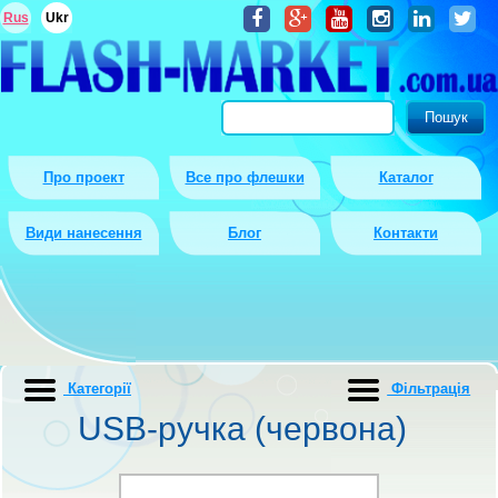
Rus
Ukr
Про проект
Все про флешки
Каталог
Види нанесення
Блог
Контакти
Категорії
Фiльтрацiя
USB-ручка (червона)