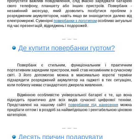
пропустити важливі повідомлення, слід вчасно заряджати батарею
свого телефону, планшету або інших пристроїв. Повербанк -
незамінний аксесуар, який дозволить позбутися проблем з
розрядженим акумулятором, навіть якщо ви знаходитеся далеко від
електромережі. Сувенірні
повербанки з логотипом
особливо актуальні
під час презентацій, відряджень і подорожей.
Де купити повербанки гуртом?
Повербанк є стильним, функціональним і практичним
портативним зарядним пристроєм, який став незамінним в сучасному
світі. З його допомогою можна в максимально короткі терміни
підзарядити розряджений акумулятор на гаджеті в тих ситуаціях,
коли поблизу немає стандартного джерела живлення.
Відмінною особливістю універсальної батареї є те, що вона
підходить практично для всіх видів сучасної цифрової техніки.
Представлені на нашому сайті
повербанки під нанесення
можна
придбати оптом і в роздріб за найвигіднішою і рентабельною ціновою
категорією.
Десять причин подарувати