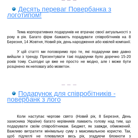
Десять переваг Повербанка з
логотипом!
Тема корпоративних подарунків не втрачає своєї актуальності з
року в рік. Багато фірм бажають порадувати співробітників на 8
Березня, 14 Жовтня, Новий рік, день народження або ювілей компанії.
У цій статті ми поговоримо про те, які подарунки вже давно
вийшли з тренду. Презентувати такі подарунки було доречно 15-20
років тому. Сьогодні це вже не просто не модно, але і може бути
розцінено як неповагу або моветон.
Подарунок для співробітників -
повербанк з лого
Коли
наступає
чергове свято (Новий рік, 8 Березня, День
захисника України) багато
керівників
ламають голову над тим, що
подарувати своїм співробітникам. Бюджет, як завжди, обмежений.
Важливо витратити мінімальну суму з максимальною користю. Так,
щоб підлеглі не плювалися весь рік, згадуючи блокноти з