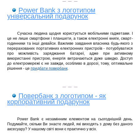
Power Bank з логотипом
універсальний подарунок
Сучасна людина щодня користується мобільними гаджетами. І
це не лише смартфони і планшети, а також електронні книги, смарт-
годинники
та
інші девайс
и
. Важливе завдання власника будь-якого з
перерахованих портативних електронних пристроїв - потурбуватися
про можливість заряджання батареї, адже при активному
використанні пристрою
,
енергія витрачаються дуже швидко. Доступ
до електромережі є не завжди, особливо в дорозі, тому, оптимальне
рішення - це
придбати повербанк
.
Повербанк з логотипом - як
корпоративний подарунок
Power Bank є незамінним елементом на сьогоднішній день.
Подумайте, скільки Ви знаєте людей, які виходять з дому без даного
аксесуару? У нашому світі вони є практично у всіх.