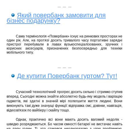
Який повербанк замовити для
бізнес подарунку?
Сама термінологія «Повербанк» існує на ринкових просторах не
один рік. Але, на протязі досить тривалого часу портативні зарядні
пристрої перебували в лавах вузькоспеціалізованих, зручних і
корисних аксесуарів, призначених безпосередньо для техніки
мобільного типу.
Де купити Повербанк гуртом? Тут!
Сучасний технологічний прогрес досить сильно і
стримко
ступив
вперед. Сьогодні можна знайти абсолютно будь-яку модель і варіацію
гаджетів, які здатні в значній мірі полегшити життя людині. Вони
виконують такі дуже значущі функції: відправка смс, дзвінки, навігація,
відеозв'язок по вайберу і скайпу тощо.
Однак, практично всі вони мають досить вагомий недолік -
швидко розряджаються. Бо часом ємності батареї не вистачає навіть
на пару годин. Ті, хто стикався неодноразово з цією проблемою,