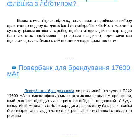
флешка з логотипом?
Кожна компанія, час від часу, стикається з проблемою вибору
практичного подарунка для клієнтів та співробітників. Незважаючи на
сучасну різноманітність виробів, підібрати щось дійсно варте для
багатьох стає проблемою. І це зовсім не дивно, адже хочеться
піднести щось особливе своїм постійним партнерам і колегам.
Повербанк для брендування 17600
мАг
Повербанк з брендуванням
,
як рекламний інструмент Е242
17600 мАг є високоефективним портативним зарядним пристро
єм
,
який ідеально підходить для тривалих поїздок і подорожей. У будь-
якому місці
можна з легкістю зарядити розряджену батарею техніки
без використання додаткових електроносіїв, в числі яких і стандартна
розетка.