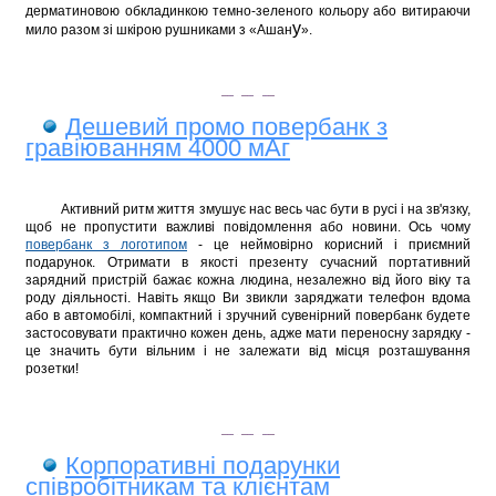
дерматиновою обкладинкою темно-зеленого кольору або
витираючи
у
мило разом зі шкірою рушниками з «Ашан
».
Дешевий промо повербанк з
гравіюванням 4000 мАг
Активний ритм життя змушує нас весь час бути в русі і на зв'язку,
щоб не пропустити важливі повідомлення або новини. Ось чому
повербанк з логотипом
- це неймовірно корисний і приємний
подарунок. Отримати в якості презенту сучасний портативний
зарядний пристрій бажає кожна людина, незалежно від його віку та
роду діяльності. Навіть якщо Ви звикли заряджати телефон вдома
або в автомобілі, компактний і зручний сувенірний повербанк будете
застосовувати практично кожен день, адже мати переносну зарядку -
це значить бути вільним і не залежати від місця розташування
розетки!
Корпоративні подарунки
співробітникам та клієнтам