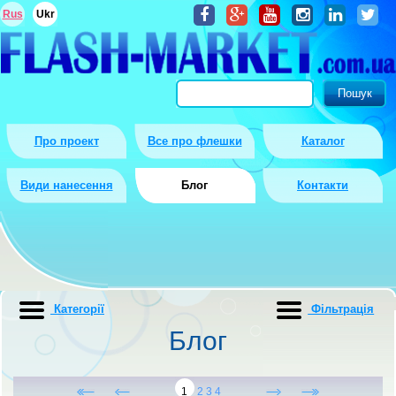
Rus
Ukr
Про проект
Все про флешки
Каталог
Види нанесення
Блог
Контакти
Категорії
Фiльтрацiя
Блог
1
2
3
4