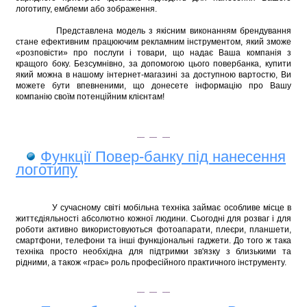
логотипу, емблеми або зображення.
Представлена ​​модель з якісним виконанням брендування
стане ефективним працюючим рекламним інструментом, який зможе
«розповісти» про послуги і товари, що надає Ваша компанія з
кращого боку. Безсумнівно, за допомогою цього повербанка, купити
який можна в нашому інтернет-магазині за доступною вартостю, Ви
можете бути впевненими, що донесете інформацію про Вашу
компанію своїм потенційним клієнтам!
Функції Повер-банку під нанесення
логотипу
У сучасному світі мобільна техніка займає особливе місце в
життєдіяльності абсолютно кожної людини. Сьогодні для розваг і для
роботи активно використовуються фотоапарати, плеєри, планшети,
смартфони, телефони та інші функціональні гаджети.
До того ж така
техніка просто необхідна для підтримки зв'язку з близькими та
рідними, а також «грає» роль професійного практичного інструменту.