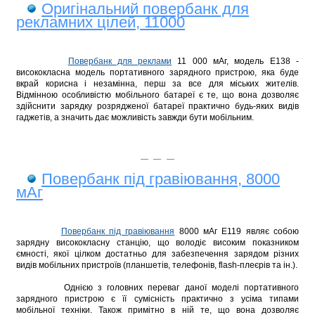
Оригінальний повербанк для
рекламних цілей, 11000
Повербанк для реклами
11 000 мАг, модель Е138 -
висококласна модель портативного зарядного пристрою, яка буде
вкрай корисна і незамінна, перш за все для міських жителів.
Відмінною особливістю мобільного батареї є те, що вона дозволяє
здійснити зарядку розряджено
ї
батареї практично будь-яких видів
гаджетів, а значить дає можливість завжди бути мобільним.
Повербанк під гравіювання, 8000
мАг
Повербанк під гравіювання
8000 мАг Е119 являє собою
зарядну висококласну станцію, що володіє високим показником
ємності, якої цілком достатньо для забезпечення зарядом різних
видів мобільних пристроїв (планшетів, телефонів, flash-плеєрів та ін.).
Однією з головних переваг даної моделі портативного
зарядного пристрою є її сумісність практично з усіма типами
мобільної техніки. Також примітно в ній те, що вона дозволяє