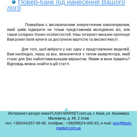
Повер-банк під нанесення Вашого
лого
Повербанк є висококласним енергетичним накопичувачем,
який зумів підкорити не тільки представників молодіжних кіл, але
також солідних бізнес-особистостей. Наш інтернет-магазин пропонує
Вам power bank купити за доступною вартістю та високої якості.
Для того, щоб вибрати у нас одну з представлених моделей,
Вам необхідно, перш за все, визначитися з типом акумулятора, який
стане для Вас найоптимальнішим варіантом. Якими ж вони бувають?
Відповідь можна знайти в цій статті.
Интеренет-ресурс www.FLASH-MARKET.com.ua, г. Киев, ул. Казимира
Малевича, д. 48, 2 этаж
тел: +38(044)357-86-68, тел/факс.: +38(099)24-000-83, e-mail:
igor@flash-
market.com.ua