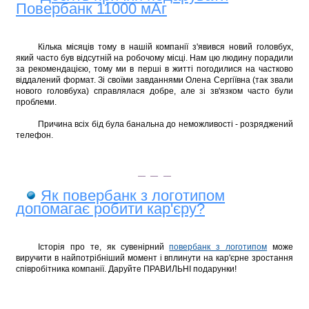
Повербанк 11000 мАг
Кілька місяців тому в нашій компанії з'явився новий головбух,
який часто був відсутній на робочому місці. Нам цю людину порадили
за рекомендацією, тому ми в перші в житті погодилися на частково
віддалений формат. Зі своїми завданнями Олена Сергіївна (так звали
нового головбуха) справлялася добре, але зі зв'язком часто були
проблеми.
Причина всіх бід була банальна до неможливості - розряджений
телефон.
Як повербанк з логотипом
допомагає робити кар'єру?
Історія про те, як сувенірний
повербанк з логотипом
може
виручити в найпотрібніший момент і вплинути на кар'єрне зростання
співробітника компанії. Даруйте ПРАВИЛЬНІ подарунки!