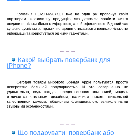
Компанія FLASH-MARKET вже не один рік пропонує своїм
партнерам
високо
якісну
продукцію, яка дозволяє зробити життя
людини не тільки більш комфортною, але й ефективною.
В даний час
сучасн
е
суспільство практично щодня стикається з великою кількістю
інформації та користується різними гаджетами.
Какой выбрать повербанк для
iPhone?
Сегодня товары мирового бренда
Apple пользуются просто
невероятно большой популярностью. И это совершенно не
удивительно, ведь каждая, представленная компанией, модель
отличается стильным дизайном, наличием высоко пиксельной
качественной камеры, обширным функционалом, великолепными
звуковыми особенностями.
Що подарувати: повербанк або