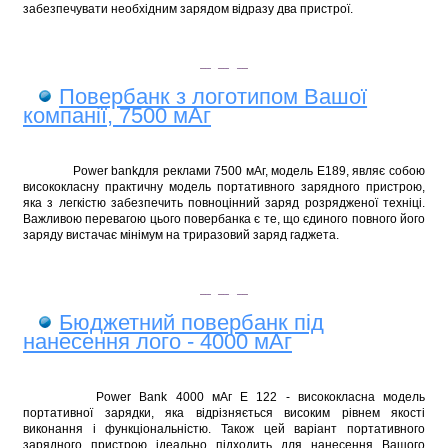
забезпечувати необхідним зарядом відразу два пристрої.
Повербанк з логотипом Вашої
компанії, 7500 мАг
Power bank
для реклами
7500 мАг, модель Е189, являє собою
висококласну практичну модель портативного зарядного пристрою,
яка з легкістю забезпечить повноцінний заряд розряджено
ї
техніці.
Важливою перевагою цього повербанка є те, що єдиного повного його
заряду вистачає мінімум на триразовий заряд гаджета.
Бюджетний повербанк під
нанесення лого - 4000 мАг
Power Bank 4000 мАг Е 122 - висококласна модель
портативної зарядки, яка відрізняється високим рівнем якості
виконання і функціональністю. Також цей варіант портативного
зарядного пристрою ідеально підходить для нанесення Вашого