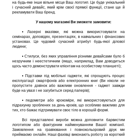
на будь-яке інше вільне місце Ваш логотип. Це буде унікальний
і сучасний девайс, який крім своєї прямої функції, стане ще й
рекламувати Ваш бренд.
У нашому магазині Ви зможете замовити:
• Лазерні вказівки, які можна використовувати на
семінарах, доповідях, презентаціях, в навчальних і фінансових
установах. Це чудовий сучасний атрибут будь-якої ділової
людини;
• Стилуси, без яких управління різними девайсами було б
незручним і неестетичним (якщо, наприклад, Вам доводиться
щось часто демонструвати клієнтам на особистому планшеті);
• Підставки під мобільні гаджети, які спрощують процес
експлуатації смартфонів або електронних книг (Ви ніколи не
пропустите дзвінок або важливе оновлення - гаджет завжди
буде на увазі і не загубиться серед паперів);
• педометри або крокоміри, які використовуються для
підрахунку зроблених за день кроків, що особливо важливо для
тих, хто бажає підтримувати своє тіло в хорошій формі.
Всі представлені вироби можна доповнити барвистим
логотипом або фактурним найменуванням Вашої компанії.
Замовлення на гравіювання і повнокольоровий друк ми
приймаємо онлайн. Наші фахівці виконають роботу за короткий