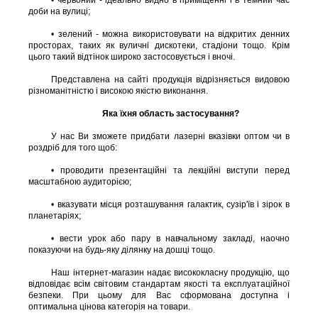
• червоний - ідеально видно в приміщенні і в темний час
доби на вулиці;
• зелений - можна використовувати на відкритих денних
просторах, таких як вуличні дискотеки, стадіони тощо. Крім
цього такий відтінок широко застосовується і вночі.
Представлена ​​на сайті продукція відрізняється видовою
різноманітністю і високою якістю виконання.
Яка їхня область застосування?
У нас Ви зможете придбати лазерні вказівки оптом чи в
роздріб для того щоб:
• проводити презентаційні та лекційні виступи перед
масштабною аудиторією;
• вказувати місця розташування галактик, сузір'їв і зірок в
планетаріях;
• вести урок або пару в навчальному закладі, наочно
показуючи на будь-яку ділянку на дошці тощо.
Наш інтернет-магазин надає висококласну продукцію, що
відповідає всім світовим стандартам якості та експлуатаційної
безпеки. При цьому для Вас сформована доступна і
оптимальна цінова категорія на товари.