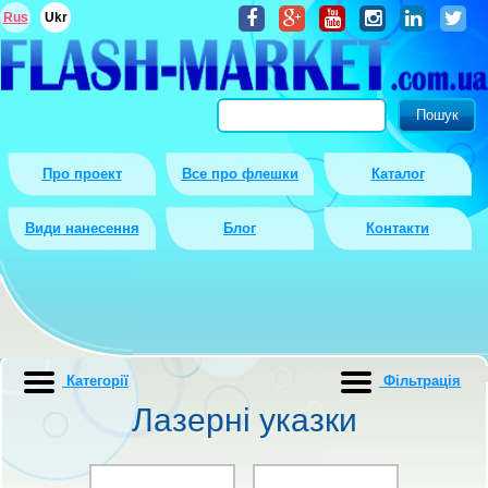
Rus
Ukr
Про проект
Все про флешки
Каталог
Види нанесення
Блог
Контакти
Категорії
Фiльтрацiя
Лазерні указки