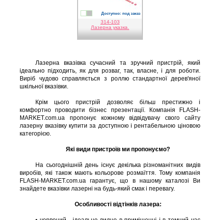
Доступно: под заказ
білий
срібло
314-103
Лазерна указка.
Лазерна вказівка сучасний та зручний пристрій, який
ідеально підходить, як для розваг, так, власне, і для роботи.
Виріб чудово справляється з роллю стандартної дерев'яної
шкільної вказівки.
Крім цього пристрій дозволяє більш престижно і
комфортно проводити бізнес презентації. Компанія FLASH-
MARKET.com.ua пропонує кожному відвідувачу свого сайту
лазерну вказівку купити за доступною і рентабельною ціновою
категорією.
Які види пристроїв ми пропонуємо?
На сьогоднішній день існує декілька різноманітних видів
виробів, які також мають кольорове розмаїття. Тому компанія
FLASH-MARKET.com.ua гарантує, що в нашому каталозі Ви
знайдете вказівки лазерні на будь-який смак і перевагу.
Особливості відтінків лазера: