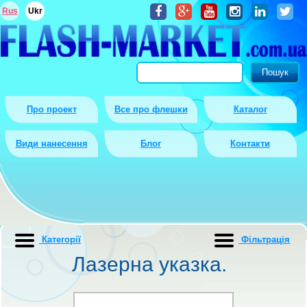
Rus
Ukr
Про проект
Все про флешки
Каталог
Види нанесення
Блог
Контакти
Категорії
Фiльтрацiя
Лазерна указка.