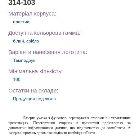
314-103
Матеріал корпуса:
пластик
Доступна кольорова гамма:
білий, срібло
Варiанти нанесення логотипа:
Тамподрук
Мiнiмальна кiлькiсть:
100
Остатки на складе:
Продукция под заказ
Лазерна
указка з функцією, перегортання сторінок в інтерактивних
презентаціях. Перегортання сторінок в презентації здійснюється за
допомогою інфрачервоного датчика, що підключається до комп'ютера. А
лазерний промінь допоможе виділяти необхідні об'єкти.