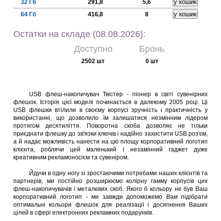
32 Гб
291,8
5,6
64 Гб
416,8
8
Остатки на складе (08.08.2026):
Доступно
Бронь
2502 шт
0 шт
USB флеш-накопичувач Твістер - піонер в світі сувенірних
флешок. Історія цієї моделі починається в далекому 2005 році. Ці
USB флешки втілили в своєму корпусі зручність і практичність у
використанні, що дозволило їм залишатися незмінним лідером
протягом десятиліття. Поворотна скоба дозволяє не тільки
приєднати флешку до зв'язки ключів і надійно захистити USB роз'єм,
а й надає можливість нанести на цю площу корпоративний логотип
клієнта, роблячи цей маленький і незамінний гаджет дуже
креативним рекламоносієм та сувеніром.
Йдучи в одну ногу зі зростаючими потребами наших клієнтів та
партнерів, ми постійно розширюємо колірну гамму корпусів цих
флеш-накопичувачів і металевих скоб. Якого б кольору не був Ваш
корпоративний логотип - ми завжди допоможемо Вам підібрати
оптимальні кольори флешок для реалізації і досягнення Ваших
цілей в сфері електронних рекламних подарунків.