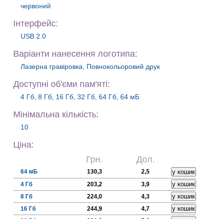
червоний
Iнтерфейс:
USB 2.0
Варiанти нанесення логотипа:
Лазерна гравіровка, Повнокольоровий друк
Доступні об'єми пам'яті:
4 Гб, 8 Гб, 16 Гб, 32 Гб, 64 Гб, 64 мБ
Мiнiмальна кiлькiсть:
10
Цiна:
Грн.
Дол.
64 мБ
130,3
2,5
4 Гб
203,2
3,9
8 Гб
224,0
4,3
16 Гб
244,9
4,7