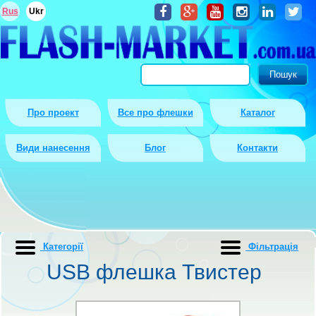
Rus
Ukr
Про проект
Все про флешки
Каталог
Види нанесення
Блог
Контакти
Категорії
Фiльтрацiя
USB флешка Твистер