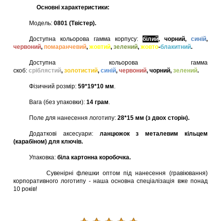
Основні характеристики:
Модель:
0801 (Твістер).
Доступна кольорова гамма корпусу:
білий
, чорний,
синій
,
червоний
,
помаранчевий
,
жовтий
,
зелений
,
жовто
-
блакитний
.
Доступна кольорова гамма
скоб:
сріблястий
,
золотистий
,
синій
,
червоний
, чорний,
зелений
.
Фізичний розмір:
59*19*10 мм
.
Вага (без упаковки):
14 грам
.
Поле для нанесення логотипу:
28*15 мм (з двох сторін).
Додаткові аксесуари:
ланцюжок з металевим кільцем
(карабіном) для ключів.
Упаковка:
біла картонна коробочка.
Сувенірні флешки оптом під нанесення (гравіювання)
корпоративного логотипу - наша основна спеціалізація вже понад
10 років!