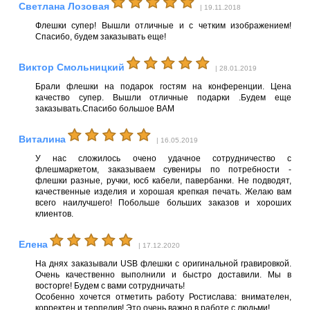
Светлана Лозовая
| 19.11.2018
Флешки супер! Вышли отличные и с четким изображением!
Спасибо, будем заказывать еще!
Виктор Смольницкий
| 28.01.2019
Брали флешки на подарок гостям на конференции. Цена
качество супер. Вышли отличные подарки .Будем еще
заказывать.Спасибо большое ВАМ
Виталина
| 16.05.2019
У нас сложилось очено удачное сотрудничество с
флешмаркетом, заказываем сувениры по потребности -
флешки разные, ручки, юсб кабели, павербанки. Не подводят,
качественные изделия и хорошая крепкая печать. Желаю вам
всего наилучшего! Побольше больших заказов и хороших
клиентов.
Елена
| 17.12.2020
На днях заказывали USB флешки с оригинальной гравировкой.
Очень качественно выполнили и быстро доставили. Мы в
восторге! Будем с вами сотрудничать!
Особенно хочется отметить работу Ростислава: внимателен,
корректен и терпелив! Это очень важно в работе с людьми!