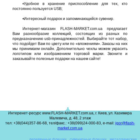
•
Удобное в хранение приспособление для тех, кто
постоянно пользуется USB;
•
Интересный подарок и запоминающийся сувенир.
Интернет-магазин FLASH-MARKET.com.ua предлагает
Вам разнообразие коллекций, состоящих из разных по
предназначению usb-принадлежностей. Выбирайте тот набор,
что подойдет Вам по цвету или по «вложениям». Заказы на них
мы принимаем онлайн. Дополнительно чехлы можем украсить
логотипом или изображением торговой марки. Звоните и
заказывайте полезные подарки на нашем сайте!
Интеренет-ресурс www.FLASH-MARKET.com.ua, г. Киев, ул. Казимира
Малевича, д. 48, 2 этаж
тел: +38(044)357-86-68, тел/факс.: +38(099)24-000-83, e-mail:
igor@flash-
market.com.ua
деревянные флешки
сувенирные флешки
металлические