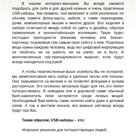
В нашем интернет-магазине Вы всегда сможете
подобрать для себя и для друзей нужные и очень практичные
USB-наборы. Как правило, они включают в себя различные по
объему памяти флеш-карты, кабеля, а также переходники,
ручки, компьютерные мышки и многое другое. Все изделия в
наборе сочетаются между собой по цвету и дизайну, образуя
гармоничную и презентабельную коллекцию. Такую будет
нестыдно преподнести близкому человеку или бизнес-
партнеру, подчеркнув тем самым свою заботу о нем. Подобные
вещи нужны каждому человеку, ведь без цифровой информации
не обойтись ни на работе, ни на учебе, ни в быту. И
многочисленные usb-принадлежности выручат, если будут
всегда находиться под рукой.
А чтобы перечисленные выше атрибуты Вы не потеряли,
мы укомплектовали весь набор в удобные чехлы или пеналы.
Они закрываются на молнии и не позволят флешкам и ручкам
растеряться. Это особенно актуально будет для тех, кто любит
путешествовать. В чемодане или в дорожной сумке обычный
flash-накопитель легко затеряется среди личных вещей.
Необходимый Вам кабель также нелегко найти даже в деловой
папке. А так, в жестком пенале, все важные usb-вещи всегда
будут при Вас.
Таким образом, USB-наборы – это:
•
Хорошее решение для путешествующих людей;