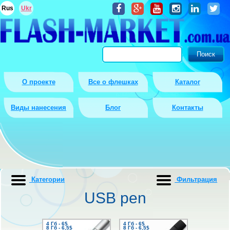
Rus
Ukr
О проекте
Все о флешках
Каталог
Виды нанесения
Блог
Контакты
Категории
Фильтрация
USB pen
4 Гб - 6$
4 Гб - 6$
8 Гб - 6,5$
8 Гб - 6,5$