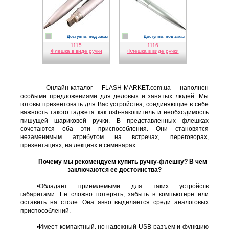
Доступно: под заказ
Доступно: под заказ
серебро
серебро
1115
1116
Флешка в виде ручки
Флешка в виде ручки
Онлайн-каталог FLASH-MARKET.com.ua наполнен
особыми предложениями для деловых и занятых людей. Мы
готовы презентовать для Вас устройства, соединяющие в себе
важность такого гаджета как usb-накопитель и необходимость
пишущей шариковой ручки. В представленных флешках
сочетаются оба эти приспособления. Они становятся
незаменимым атрибутом на встречах, переговорах,
презентациях, на лекциях и семинарах.
Почему мы рекомендуем купить ручку-флешку? В чем
заключаются ее достоинства?
•Обладает приемлемыми для таких устройств
габаритами. Ее сложно потерять, забыть в компьютере или
оставить на столе. Она явно выделяется среди аналоговых
приспособлений.
•Имеет компактный, но надежный USB-разъем и функцию