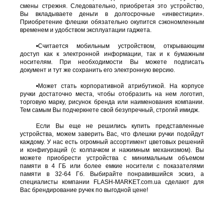
смены стрежня. Следовательно, приобретая это устройство,
Вы вкладываете деньги в долгосрочные «инвестиции».
Приобретение флешки обязательно окупится сэкономленным
временем и удобством эксплуатации гаджета.
•Считается мобильным устройством, открывающим
доступ как к электронной информации, так и к бумажным
носителям. При необходимости Вы можете подписать
документ и тут же сохранить его электронную версию.
•Может стать корпоративной атрибутикой. На корпусе
ручки достаточно места, чтобы отобразить на нем логотип,
торговую марку, рисунок бренда или наименования компании.
Тем самым Вы подчеркнете свой безупречный, строгий имидж.
Если Вы еще не решились купить представленные
устройства, можем заверить Вас, что флешки ручки подойдут
каждому. У нас есть огромный ассортимент цветовых решений
и конфигураций (с колпачком и нажимным механизмом). Вы
можете приобрести устройства с минимальным объемом
памяти в 4 ГБ или более емкие носители с показателями
памяти в 32-64 Гб. Выбирайте понравившийся эскиз, а
специалисты компании FLASH-MARKET.com.ua сделают для
Вас брендирование ручек по выгодной цене!