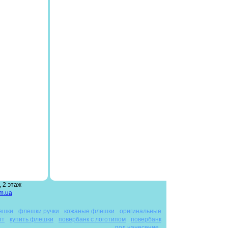
 2 этаж
m.ua
ешки
флешки ручки
кожаные флешки
оригинальные
пт
купить флешки
повербанк с логотипом
повербанк
под нанесение