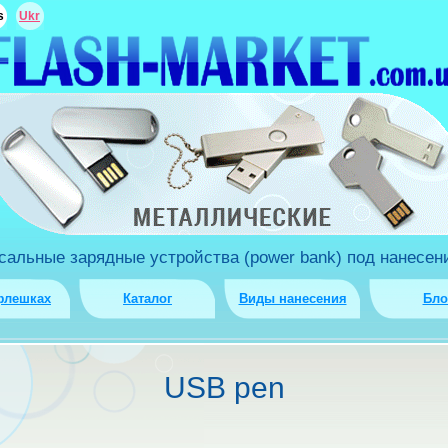
s
Ukr
льные зарядные устройства (power bank) под нанесени
флешках
Каталог
Виды нанесения
Бло
USB pen