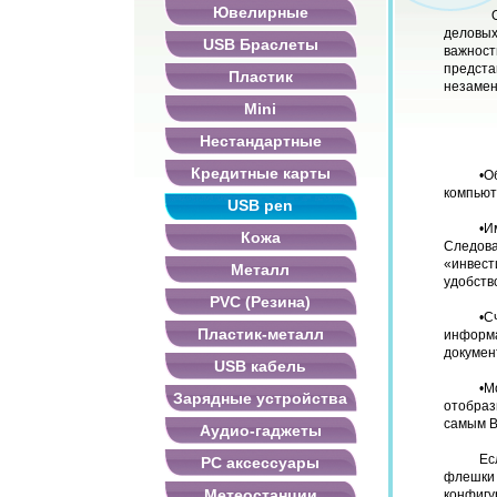
Ювелирные
Он
деловых
USB Браслеты
важност
предст
Пластик
незамен
Mini
Нестандартные
Кредитные карты
•О
компьют
USB pen
•И
Кожа
Следов
«инвес
Металл
удобств
PVC (Резина)
•С
Пластик-металл
информ
докумен
USB кабель
•М
Зарядные устройства
отобраз
самым В
Аудио-гаджеты
Ес
PC аксессуары
флешки 
Метеостанции
конфигу