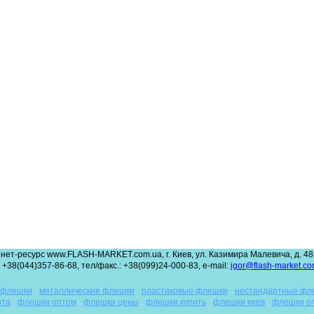
нет-ресурс www.FLASH-MARKET.com.ua, г. Киев, ул. Казимира Малевича, д. 48,
 +38(044)357-86-68, тел/факс.: +38(099)24-000-83, e-mail:
igor@flash-market.co
 флешки
металлические флешки
пластиковые флешки
нестандартные фл
рта
флешки оптом
флешки цены
флешки купить
флешки киев
флешки о