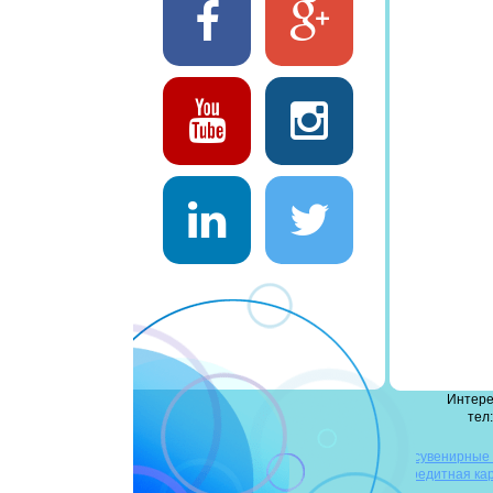
Интере
тел:
деревянные флешки
сувенирные
флешки
повербанк оптом
флешка-кредитная ка