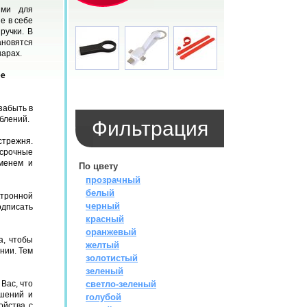
ями для
е в себе
ручки. В
новятся
нарах.
ее
забыть в
блений.
Фильтрация
трежня.
срочные
менем и
По цвету
прозрачный
белый
тронной
черный
дписать
красный
оранжевый
а, чтобы
желтый
нии. Тем
золотистый
зеленый
Вас, что
светло-зеленый
ешений и
голубой
ойства с