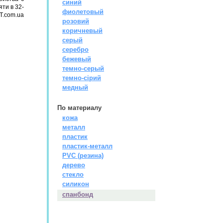
синий
ти в 32-
фиолетовый
T.com.ua
розовий
коричневый
серый
серебро
бежевый
темно-серый
темно-сірий
медный
По материалу
кожа
металл
пластик
пластик-металл
PVC (резина)
дерево
стекло
силикон
спанбонд