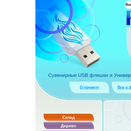
ua
Ru
rket.com.ua
Сувенирные USB флешки и Универса
О проекте
Все о 
Склад
Дерево