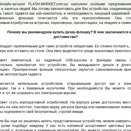
лайн-каталог FLASH-MARKET.com.ua наполнен особыми предложени
 и занятых людей. Мы готовы презентовать для Вас устройства, соединяющи
ь такого гаджета как usb-накопитель и необходимость пишущей шариковой 
авленных флешках сочетаются оба эти приспособления. Они ста
имым атрибутом на встречах, переговорах, презентациях, на лекциях и семи
Почему мы рекомендуем купить ручку-флешку? В чем заключаются 
достоинства?
бладает приемлемыми для таких устройств габаритами. Ее сложно потерять, 
ере или оставить на столе. Она явно выделяется среди аналоговых приспосо
меет компактный, но надежный USB-разъем и функцию смены с
ательно, приобретая это устройство, Вы вкладываете деньги в долго
тиции». Приобретение флешки обязательно окупится сэкономленным вре
ом эксплуатации гаджета.
читается мобильным устройством, открывающим доступ как к элек
ации, так и к бумажным носителям. При необходимости Вы можете по
т и тут же сохранить его электронную версию.
ожет стать корпоративной атрибутикой. На корпусе ручки достаточно мест
ить на нем логотип, торговую марку, рисунок бренда или наименования компа
ы подчеркнете свой безупречный, строгий имидж.
ли Вы еще не решились купить представленные устройства, можем заверить 
ручки подойдут каждому. У нас есть огромный ассортимент цветовых р
раций (с колпачком и нажимным механизмом). Вы можете приобрести устр