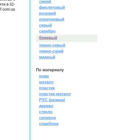
синий
ти в 32-
фиолетовый
T.com.ua
розовий
коричневый
серый
серебро
бежевый
темно-серый
темно-сірий
медный
По материалу
кожа
металл
пластик
пластик-металл
PVC (резина)
дерево
стекло
силикон
спанбонд