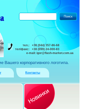
тел.:
+38 (044) 357-86-68
тел/факс:
+38 (099) 24-000-83
e-mail:
igor@flash-market.com.ua
е Вашего корпоративного логотипа.
г
Контакты