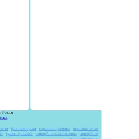
 2 этаж
m.ua
ешки
флешки ручки
кожаные флешки
оригинальные
пт
купить флешки
повербанк с логотипом
повербанк
под нанесение