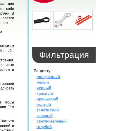
ями для
е в себе
ручки. В
новятся
нарах.
ее
забыть в
блений.
Фильтрация
трежня.
срочные
менем и
По цвету
прозрачный
белый
тронной
черный
дписать
красный
оранжевый
а, чтобы
желтый
нии. Тем
золотистый
зеленый
Вас, что
светло-зеленый
ешений и
голубой
ойства с