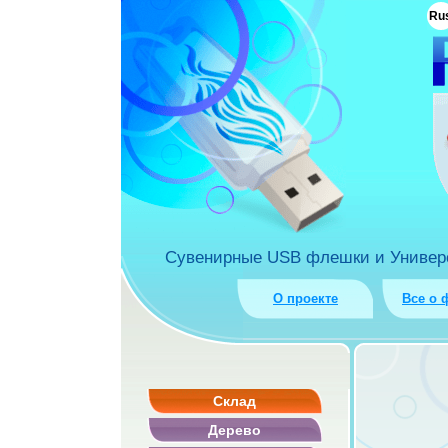
ua
Ru
rket.com.ua
Сувенирные USB флешки и Универса
О проекте
Все о 
Склад
Дерево