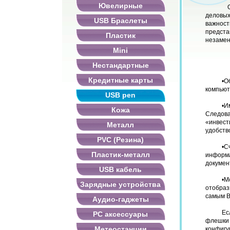
Ювелирные
Он
деловых
USB Браслеты
важност
предст
Пластик
незамен
Mini
Нестандартные
Кредитные карты
•О
компьют
USB pen
•И
Кожа
Следов
«инвес
Металл
удобств
PVC (Резина)
•С
Пластик-металл
информ
докумен
USB кабель
•М
Зарядные устройства
отобраз
самым В
Аудио-гаджеты
Ес
PC аксессуары
флешки 
Метеостанции
конфигу