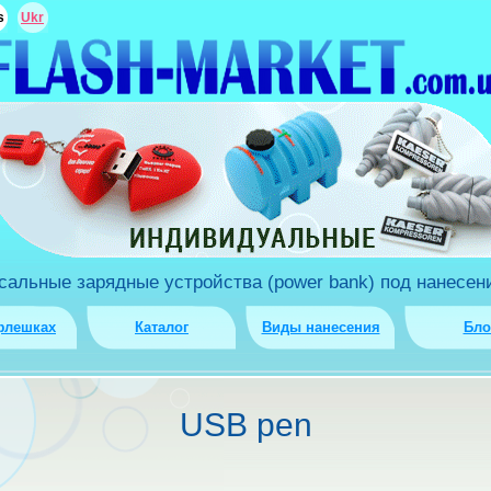
s
Ukr
льные зарядные устройства (power bank) под нанесени
флешках
Каталог
Виды нанесения
Бло
USB pen