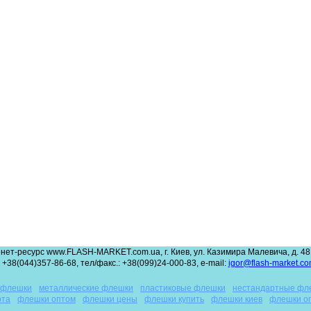
нет-ресурс www.FLASH-MARKET.com.ua, г. Киев, ул. Казимира Малевича, д. 48,
 +38(044)357-86-68, тел/факс.: +38(099)24-000-83, e-mail:
igor@flash-market.co
 флешки
металлические флешки
пластиковые флешки
нестандартные фл
рта
флешки оптом
флешки цены
флешки купить
флешки киев
флешки о