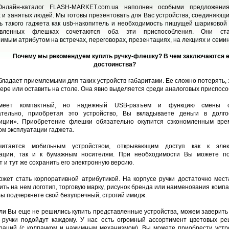
лайн-каталог FLASH-MARKET.com.ua наполнен особыми предложени
 и занятых людей. Мы готовы презентовать для Вас устройства, соединяющи
ь такого гаджета как usb-накопитель и необходимость пишущей шариковой 
авленных флешках сочетаются оба эти приспособления. Они ста
имым атрибутом на встречах, переговорах, презентациях, на лекциях и семи
Почему мы рекомендуем купить ручку-флешку? В чем заключаются 
достоинства?
бладает приемлемыми для таких устройств габаритами. Ее сложно потерять, 
ере или оставить на столе. Она явно выделяется среди аналоговых приспосо
меет компактный, но надежный USB-разъем и функцию смены с
ательно, приобретая это устройство, Вы вкладываете деньги в долго
тиции». Приобретение флешки обязательно окупится сэкономленным вре
ом эксплуатации гаджета.
читается мобильным устройством, открывающим доступ как к элек
ации, так и к бумажным носителям. При необходимости Вы можете по
т и тут же сохранить его электронную версию.
ожет стать корпоративной атрибутикой. На корпусе ручки достаточно мест
ить на нем логотип, торговую марку, рисунок бренда или наименования компа
ы подчеркнете свой безупречный, строгий имидж.
ли Вы еще не решились купить представленные устройства, можем заверить 
ручки подойдут каждому. У нас есть огромный ассортимент цветовых р
раций (с колпачком и нажимным механизмом). Вы можете приобрести устр