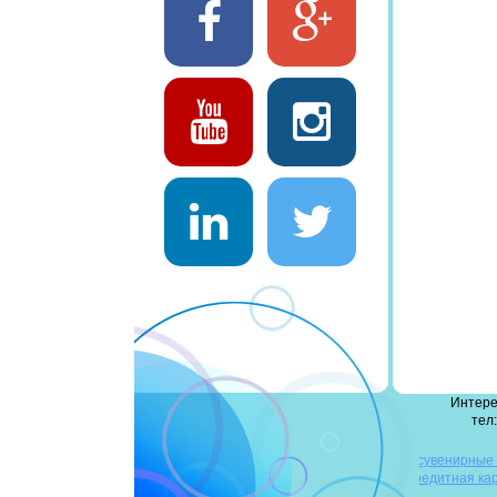
Интере
тел:
деревянные флешки
сувенирные
флешки
повербанк оптом
флешка-кредитная ка