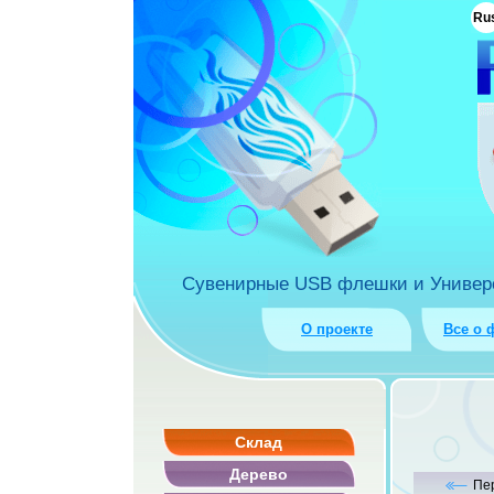
ua
Ru
rket.com.ua
Сувенирные USB флешки и Универса
О проекте
Все о 
Склад
Дерево
Пе