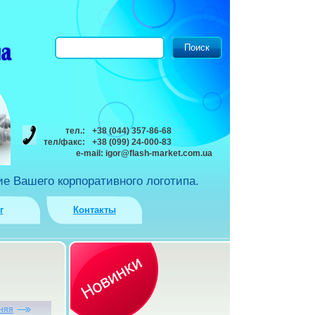
тел.:
+38 (044) 357-86-68
тел/факс:
+38 (099) 24-000-83
e-mail:
igor@flash-market.com.ua
е Вашего корпоративного логотипа.
г
Контакты
няя