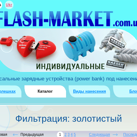
s
Ukr
льные зарядные устройства (power bank) под нанесени
флешках
Каталог
Виды нанесения
Бло
Фильтрация: золотистый
рвая
Предыдущая
1
2
3
4
5
Следующая
Послед