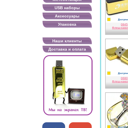
USB наборы
Аксессуары
Доступно
золотисты
Упаковка
0845
Флеш-нако
Наши клиенты
Доставка и оплата
Доступно
золотисты
0680
Флеш-нако
Доступно
золотисты
серебро