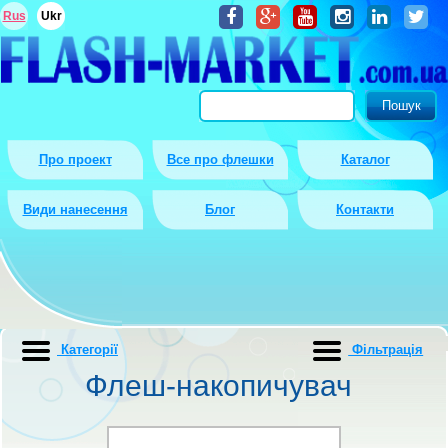
Rus
Ukr
Про проект
Все про флешки
Каталог
Види нанесення
Блог
Контакти
Категорії
Фiльтрацiя
Флеш-накопичувач