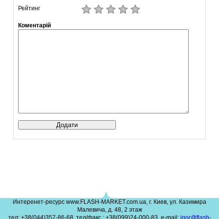
Рейтинг
Коментарій
Интеренет-ресурс www.FLASH-MARKET.com.ua, г. Киев, ул. Казимира
Малевича, д. 48, 2 этаж
тел: +38(044)357-86-68, тел/факс.: +38(099)24-000-83, e-mail:
igor@flash-