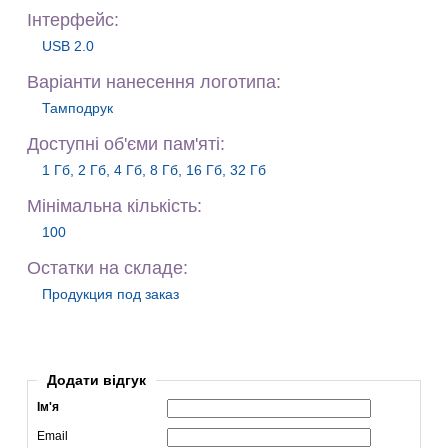
Iнтерфейс:
USB 2.0
Варiанти нанесення логотипа:
Тамподрук
Доступні об'єми пам'яті:
1 Гб, 2 Гб, 4 Гб, 8 Гб, 16 Гб, 32 Гб
Мiнiмальна кiлькiсть:
100
Остатки на складе:
Продукция под заказ
Додати відгук
Ім'я
Email