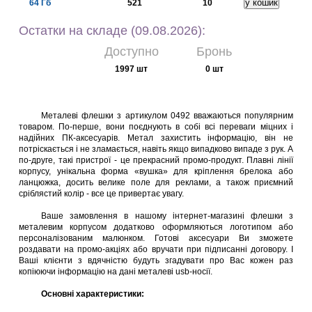
64 Гб
521
10
Остатки на складе (09.08.2026):
Доступно
Бронь
1997 шт
0 шт
Металеві флешки з артикулом 0492 вважаються популярним
товаром. По-перше, вони поєднують в собі всі переваги міцних і
надійних ПК-аксесуарів. Метал захистить інформацію, він не
потріскається і не зламається, навіть якщо випадково випаде з рук. А
по-друге, такі пристрої - це прекрасний промо-продукт. Плавні лінії
корпусу, унікальна форма «вушка» для кріплення брелока або
ланцюжка, досить велике поле для реклами, а також приємний
сріблястий колір - все це привертає увагу.
Ваше замовлення в нашому інтернет-магазині флешки з
металевим корпусом додатково оформляються логотипом або
персоналізованим малюнком. Готові аксесуари Ви зможете
роздавати на промо-акціях або вручати при підписанні договору. І
Ваші клієнти з вдячністю будуть згадувати про Вас кожен раз
копіюючи інформацію на дані металеві usb-носії.
Основні характеристики: