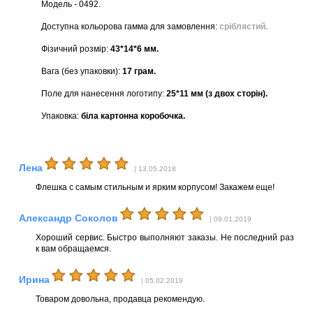
Модель - 0492.
Доступна кольорова гамма для замовлення:
сріблястий.
Фізичний розмір:
43*14*6 мм.
Вага (без упаковки):
17 грам.
Поле для нанесення логотипу:
25*11 мм (з двох сторін).
Упаковка:
біла картонна коробочка.
Лена
| 13.05.2018
Флешка с самым стильным и ярким корпусом! Закажем еще!
Александр Соколов
| 09.01.2019
Хороший сервис. Быстро выполняют заказы. Не последний раз
к вам обращаемся.
Ирина
| 05.02.2019
Товаром довольна, продавца рекомендую.