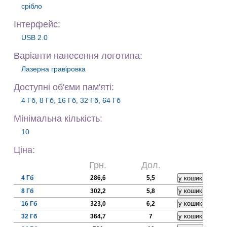
срібло
Iнтерфейс:
USB 2.0
Варiанти нанесення логотипа:
Лазерна гравіровка
Доступні об'єми пам'яті:
4 Гб, 8 Гб, 16 Гб, 32 Гб, 64 Гб
Мiнiмальна кiлькiсть:
10
Цiна:
Грн.
Дол.
4 Гб
286,6
5,5
8 Гб
302,2
5,8
16 Гб
323,0
6,2
32 Гб
364,7
7