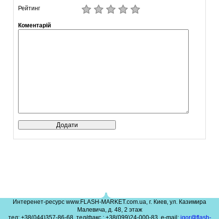
Рейтинг
Коментарій
Интеренет-ресурс www.FLASH-MARKET.com.ua, г. Киев, ул. Казимира
Малевича, д. 48, 2 этаж
тел: +38(044)357-86-68, тел/факс.: +38(099)24-000-83, e-mail:
igor@flash-