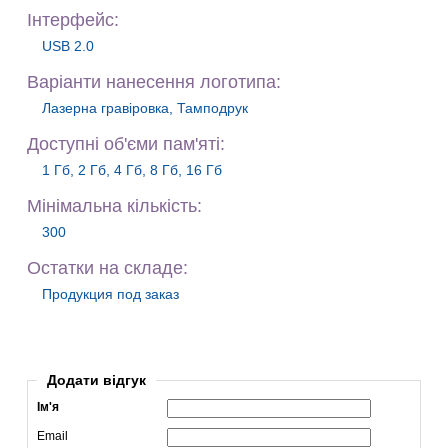
Iнтерфейс:
USB 2.0
Варiанти нанесення логотипа:
Лазерна гравіровка, Тамподрук
Доступні об'єми пам'яті:
1 Гб, 2 Гб, 4 Гб, 8 Гб, 16 Гб
Мiнiмальна кiлькiсть:
300
Остатки на складе:
Продукция под заказ
Додати відгук
Ім'я
Email