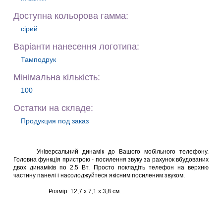
Доступна кольорова гамма:
сірий
Варiанти нанесення логотипа:
Тамподрук
Мiнiмальна кiлькiсть:
100
Остатки на складе:
Продукция под заказ
Універсальний динамік до Вашого мобільного телефону.
Головна функція пристрою - посилення звуку за рахунок вбудованих
двох динаміків по 2.5 Вт. Просто покладіть телефон на верхню
частину панелі і насолоджуйтеся якісним посиленим звуком.
Розмір: 12,7 x 7,1 x
3,8 см
.