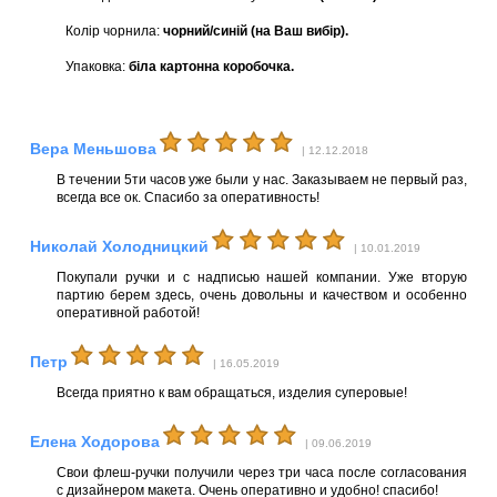
Колір чорнила:
чорний/синій (на Ваш вибір).
Упаковка:
біла картонна коробочка.
Вера Меньшова
| 12.12.2018
В течении 5ти часов уже были у нас. Заказываем не первый раз,
всегда все ок. Спасибо за оперативность!
Николай Холодницкий
| 10.01.2019
Покупали ручки и с надписью нашей компании. Уже вторую
партию берем здесь, очень довольны и качеством и особенно
оперативной работой!
Петр
| 16.05.2019
Всегда приятно к вам обращаться, изделия суперовые!
Елена Ходорова
| 09.06.2019
Свои флеш-ручки получили через три часа после согласования
с дизайнером макета. Очень оперативно и удобно! спасибо!