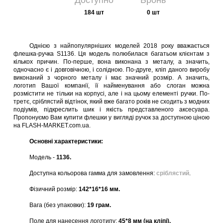
Доступно
Бронь
184 шт
0 шт
Однією з найпопулярніших моделей 2018 року вважається
флешка-ручка S1136. Ця модель полюбилася багатьом клієнтам з
кількох причин. По-перше, вона виконана з металу, а значить,
одночасно є і довговічною, і солідною. По-друге, кліп даного виробу
виконаний з чорного металу і має значний розмір. А значить,
логотип Вашої компанії, її найменування або слоган можна
розмістити не тільки на корпусі, але і на цьому елементі ручки. По-
третє, сріблястий відтінок, який вже багато років не сходить з модних
подіумів, підкреслить шик і якість представленого аксесуара.
Пропонуємо Вам купити флешки у вигляді ручок за доступною ціною
на FLASH-MARKET.com.ua.
Основні характеристики:
Модель -
1136.
Доступна кольорова гамма для замовлення:
сріблястий
.
Фізичний розмір:
142*16*16 мм.
Вага (без упаковки):
19 грам.
Поле для нанесення логотипу:
45*8 мм (на кліпі).