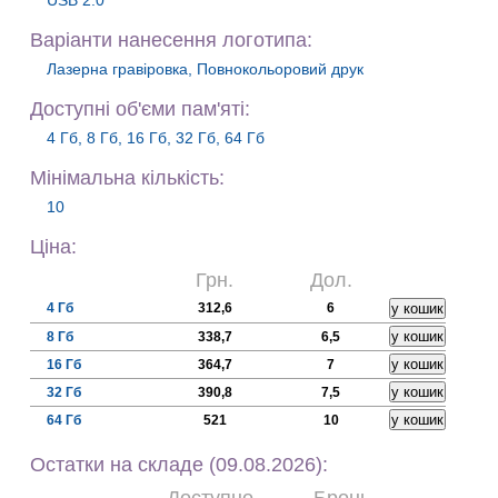
USB 2.0
Варiанти нанесення логотипа:
Лазерна гравіровка, Повнокольоровий друк
Доступні об'єми пам'яті:
4 Гб, 8 Гб, 16 Гб, 32 Гб, 64 Гб
Мiнiмальна кiлькiсть:
10
Цiна:
Грн.
Дол.
4 Гб
312,6
6
8 Гб
338,7
6,5
16 Гб
364,7
7
32 Гб
390,8
7,5
64 Гб
521
10
Остатки на складе (09.08.2026):