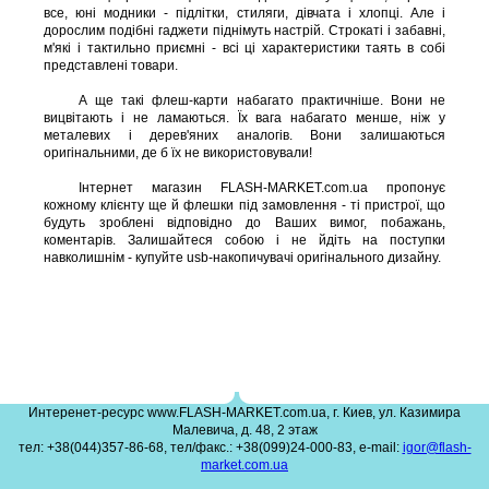
все, юні модники - підлітки, стиляги, дівчата і хлопці. Але і
дорослим подібні гаджети піднімуть настрій. Строкаті і забавні,
м'які і тактильно приємні - всі ці характеристики таять в собі
представлені товари.
А ще такі флеш-карти набагато практичніше. Вони не
вицвітають і не ламаються. Їх вага набагато менше, ніж у
металевих і дерев'яних аналогів. Вони залишаються
оригінальними, де б їх не використовували!
Інтернет магазин FLASH-MARKET.com.ua пропонує
кожному клієнту ще й флешки під замовлення - ті пристрої, що
будуть зроблені відповідно до Ваших вимог, побажань,
коментарів. Залишайтеся собою і не йдіть на поступки
навколишнім - купуйте usb-накопичувачі оригінального дизайну.
Интеренет-ресурс www.FLASH-MARKET.com.ua, г. Киев, ул. Казимира
Малевича, д. 48, 2 этаж
тел: +38(044)357-86-68, тел/факс.: +38(099)24-000-83, e-mail:
igor@flash-
market.com.ua