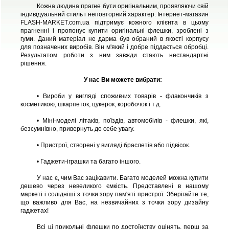
Кожна людина прагне бути оригінальним, проявляючи свій
індивідуальний стиль і неповторний характер. Інтернет-магазин
FLASH-MARKET.com.ua підтримує кожного клієнта в цьому
прагненні і пропонує купити оригінальні флешки, зроблені з
гуми. Даний матеріал не дарма був обраний в якості корпусу
для позначених виробів. Він м'який і добре піддається обробці.
Результатом роботи з ним завжди стають нестандартні
рішення.
У нас Ви можете вибрати:
• Вироби у вигляді споживчих товарів - флакончиків з
косметикою, шкарпеток, цукерок, коробочок і т.д.
• Міні-моделі літаків, поїздів, автомобілів - флешки, які,
безсумнівно, привернуть до себе увагу.
• Пристрої, створені у вигляді браслетів або підвісок.
• Гаджети-іграшки та багато іншого.
У нас є, чим Вас зацікавити. Багато моделей можна купити
дешево через невеликого ємкість. Представлені в нашому
маркеті і солідніші з точки зору пам'яті пристрої. Зберігайте те,
що важливо для Вас, на незвичайних з точки зору дизайну
гаджетах!
Всі ці прикольні флешки по достоїнству оцінять, перш за