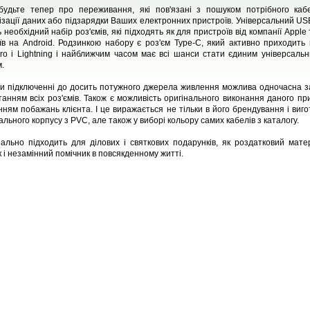
будьте тепер про переживання, які пов'язані з пошуком потрібного ка
ізації даних або підзарядки Ваших електронних пристроїв. Універсальний US
 необхідний набір роз'ємів, які підходять як для пристроїв від компанії Apple 
їв на Android. Родзинкою набору є роз'єм Type-C, який активно приходить 
ro і Lightning і найближчим часом має всі шанси стати єдиним універсаль
.
и підключенні до досить потужного джерела живлення можлива одночасна з
танням всіх роз'ємів. Також є можливість оригінального виконання даного пр
нням побажань клієнта. І це виражається не тільки в його брендування і виго
ального корпусу з PVC, але також у виборі кольору самих кабелів з каталогу.
еально підходить для ділових і святкових подарунків, як роздатковий мате
 і незамінний помічник в повсякденному житті.