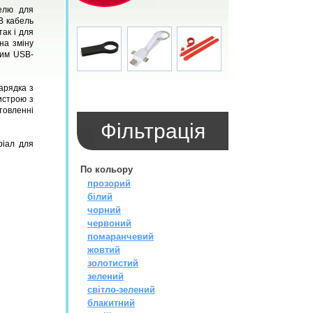
белю для
B кабель
так і для
на зміну
ним USB-
арядка з
истрою з
товленні
Фiльтрацiя
ріал для
По кольору
прозорий
білий
чорний
червоний
помаранчевий
жовтий
золотистий
зелений
світло-зелений
блакитний