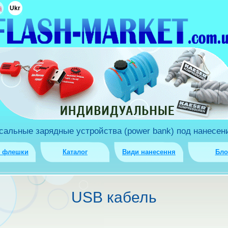
s
Ukr
льные зарядные устройства (power bank) под нанесени
о флешки
Каталог
Види нанесення
Бло
USB кабель