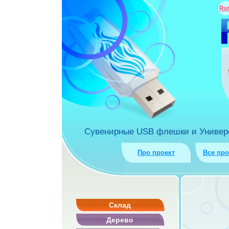
ua
Ru
rket.com.ua
Сувенирные USB флешки и Универса
Про проект
Все пр
Склад
Дерево