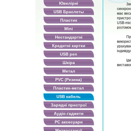
Ювелірні
За
синхрон
USB Браслеты
має весь
пристро
Пластик
USB-mic
роз'ємом
Mini
Нестандартні
Пр
викорис
Кредитні картки
урахува
індивіду
USB pen
Ід
Шкіра
виставок
Метал
PVC (Резина)
Пластик-метал
USB кабель
Зарядні пристрої
Аудіо-гаджети
PC аксесуари
Метеостанції