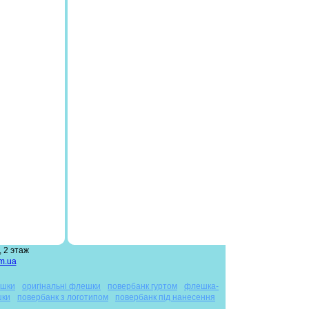
 2 этаж
m.ua
ешки
оригінальні флешки
повербанк гуртом
флешка-
шки
повербанк з логотипом
повербанк під нанесення