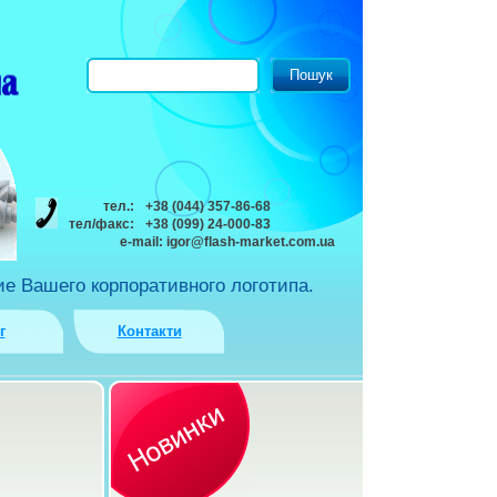
тел.:
+38 (044) 357-86-68
тел/факс:
+38 (099) 24-000-83
e-mail:
igor@flash-market.com.ua
е Вашего корпоративного логотипа.
г
Контакти