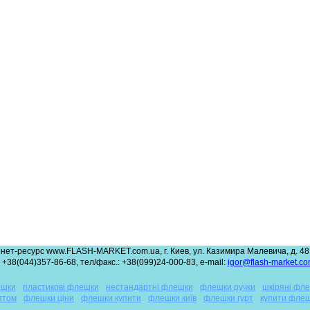
нет-ресурс www.FLASH-MARKET.com.ua, г. Киев, ул. Казимира Малевича, д. 48,
 +38(044)357-86-68, тел/факс.: +38(099)24-000-83, e-mail:
igor@flash-market.co
ешки
пластикові флешки
нестандартні флешки
флешки ручки
шкіряні фл
птом
флешки ціни
флешки купити
флешки київ
флешки гурт
купити фле