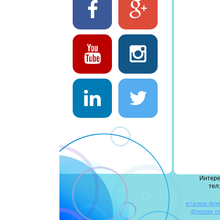
Интере
тел:
дерев'яні флешки
сувенірні флешки
металеві фл
кредитна картка
флешки о