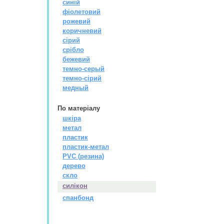
синій
фіолетовий
рожевий
коричневий
сірий
срібло
бежевий
темно-серый
темно-сірий
медный
По матерiалу
шкіра
метал
пластик
пластик-метал
PVC (резина)
дерево
скло
силікон
спанбонд