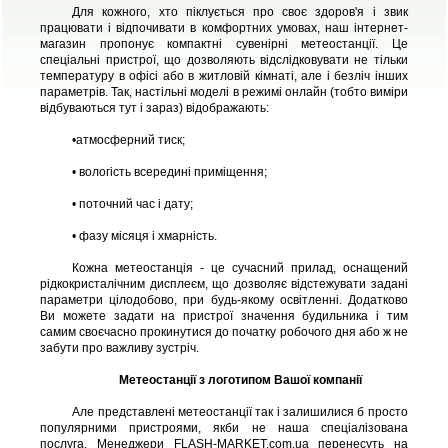
Для кожного, хто піклується про своє здоров'я і звик
працювати і відпочивати в комфортних умовах, наш інтернет-
магазин пропонує компактні сувенірні метеостанції. Це
спеціальні пристрої, що дозволяють відслідковувати не тільки
температуру в офісі або в житловій кімнаті, але і безліч інших
параметрів. Так, настільні моделі в режимі онлайн (тобто виміри
відбуваються тут і зараз) відображають:
•
атмосферний тиск;
• вологість всередині приміщення;
• поточний час і дату;
• фазу місяця і хмарність.
Кожна метеостанція - це сучасний прилад, оснащений
рідкокристалічним дисплеєм, що дозволяє відстежувати задані
параметри цілодобово, при будь-якому освітленні. Додатково
Ви можете задати на пристрої значення будильника і тим
самим своєчасно прокинутися до початку робочого дня або ж не
забути про важливу зустріч.
Метеостанції з логотипом Вашої компанії
Але представлені метеостанції так і залишилися б просто
популярними пристроями, якби не наша спеціалізована
послуга. Менеджери FLASH-MARKET.com.ua перенесуть на