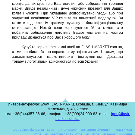
корпус даних сувенірів Ваш логотип або зображення торгової
марки. Вийде незамінний і дуже корисний презент для Ваших
колег і клієнтів. При укладанні довгоочікуваної угоди або при
залученні особливого VIP-клієнта як пам'ятний подарунок Ви
можете піднести їм красиву, сучасну і багатофункціональну
метеостанцію. Нехай вони користуються їй, а кожен, хто
побачить зображення логотипу Вашої компанії на корпусі
приладу, дізнається про Вас з хорошого боку!
Купуйте корисні рекламні носії на FLASH-MARKET.com.ua,
а ми зробимо їх по-справжньому ефективним і таким, що
запам'ятовується маркетинговим інструментом. Доставка
товару з логотипами здійснюється по всій Україні!
Интеренет-ресурс www.FLASH-MARKET.com.ua, г. Киев, ул. Казимира
Малевича, д. 48, 2 этаж
тел: +38(044)357-86-68, тел/факс.: +38(099)24-000-83, e-mail:
igor@flash-
market.com.ua
дерев'яні флешки
сувенірні флешки
металеві флешки
пластикові
флешки
нестандартні флешки
флешки ручки
шкіряні