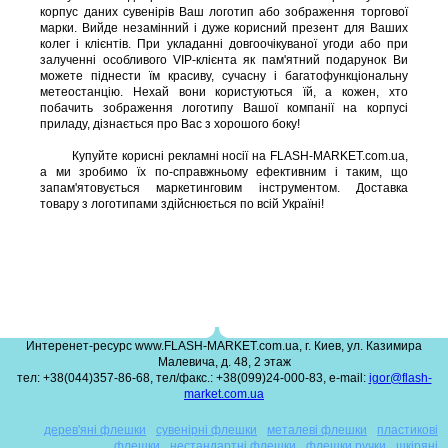
корпус даних сувенірів Ваш логотип або зображення торгової
марки. Вийде незамінний і дуже корисний презент для Ваших
колег і клієнтів. При укладанні довгоочікуваної угоди або при
залученні особливого VIP-клієнта як пам'ятний подарунок Ви
можете піднести їм красиву, сучасну і багатофункціональну
метеостанцію. Нехай вони користуються їй, а кожен, хто
побачить зображення логотипу Вашої компанії на корпусі
приладу, дізнається про Вас з хорошого боку!
Купуйте корисні рекламні носії на FLASH-MARKET.com.ua,
а ми зробимо їх по-справжньому ефективним і таким, що
запам'ятовується маркетинговим інструментом. Доставка
товару з логотипами здійснюється по всій Україні!
Интеренет-ресурс www.FLASH-MARKET.com.ua, г. Киев, ул. Казимира
Малевича, д. 48, 2 этаж
тел: +38(044)357-86-68, тел/факс.: +38(099)24-000-83, e-mail:
igor@flash-
market.com.ua
дерев'яні флешки
сувенірні флешки
металеві флешки
пластикові
флешки
нестандартні флешки
флешки ручки
шкіряні