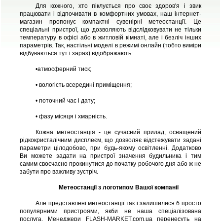
Для кожного, хто піклується про своє здоров'я і звик
працювати і відпочивати в комфортних умовах, наш інтернет-
магазин пропонує компактні сувенірні метеостанції. Це
спеціальні пристрої, що дозволяють відслідковувати не тільки
температуру в офісі або в житловій кімнаті, але і безліч інших
параметрів. Так, настільні моделі в режимі онлайн (тобто виміри
відбуваються тут і зараз) відображають:
•
атмосферний тиск;
• вологість всередині приміщення;
• поточний час і дату;
• фазу місяця і хмарність.
Кожна метеостанція - це сучасний прилад, оснащений
рідкокристалічним дисплеєм, що дозволяє відстежувати задані
параметри цілодобово, при будь-якому освітленні. Додатково
Ви можете задати на пристрої значення будильника і тим
самим своєчасно прокинутися до початку робочого дня або ж не
забути про важливу зустріч.
Метеостанції з логотипом Вашої компанії
Але представлені метеостанції так і залишилися б просто
популярними пристроями, якби не наша спеціалізована
послуга. Менеджери FLASH-MARKET.com.ua перенесуть на