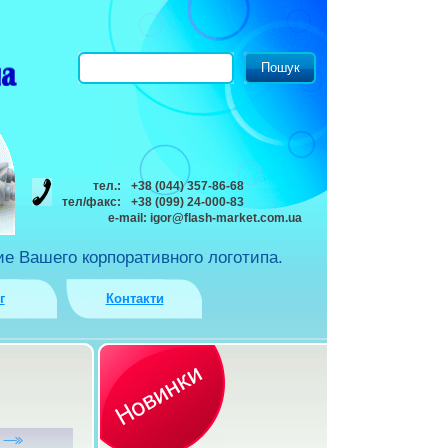
тел.:
+38 (044) 357-86-68
тел/факс:
+38 (099) 24-000-83
e-mail:
igor@flash-market.com.ua
е Вашего корпоративного логотипа.
г
Контакти