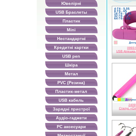
Ювелірні
4 Гб - 5,5$
8 Гб - 6$
USB Браслеты
16 Гб - 6,5$
32 Гб - 7$
64 Гб - 10$
Пластик
Mini
Нестандартні
Досту
рожевий
Кредитні картки
0993-
USB флешка-
USB pen
Шкіра
Метал
PVC (Резина)
Пластик-метал
USB кабель
Доступно
білий
золотис
світло
фіо
ро
зелений
2409
Зарядні пристрої
Стилус «Ол
Аудіо-гаджети
PC аксесуари
Метеостанції