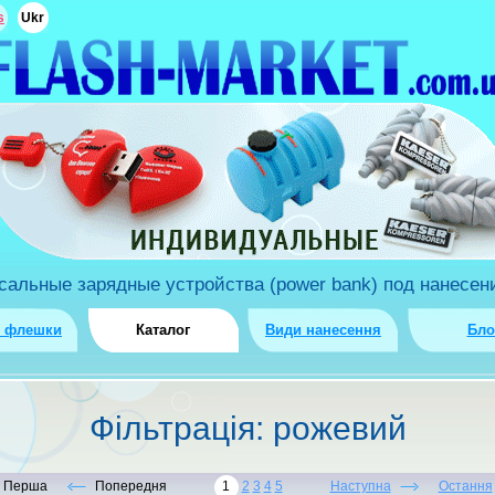
s
Ukr
льные зарядные устройства (power bank) под нанесени
о флешки
Каталог
Види нанесення
Бло
Фiльтрацiя: рожевий
Перша
Попередня
1
2
3
4
5
Наступна
Остання